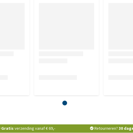
Gratis
verzending vanaf € 69,-
Retourneren?
30 dag