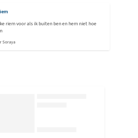
Riem
uke riem voor als ik buiten ben en hem niet hoe
en
or
Soraya