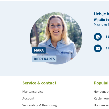
Heb je 
Wij zijn 
Maandag t/
S
St
Service & contact
Populai
Klantenservice
Hondenvo
Account
Kattenvoe
Verzending & Bezorging
Hondenrie