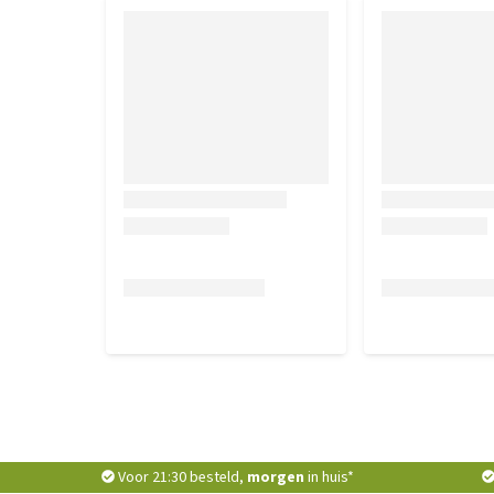
Voor 21:30 besteld,
morgen
in huis*