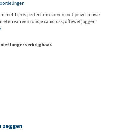
erproblemen
nd te zwaar wordt?
eoordelingen
derdom en dementie
lp! Mijn hond plast in
iem met Lijn is perfect om samen met jouw trouwe
is. Wat nu?
ergewicht en conditie
enieten van een rondje canicross, oftewel joggen!
kijk alles
e
ieren, pezen en botten
uchtbaarheid
 niet langer verkrijgbaar.
kijk alles
n zeggen