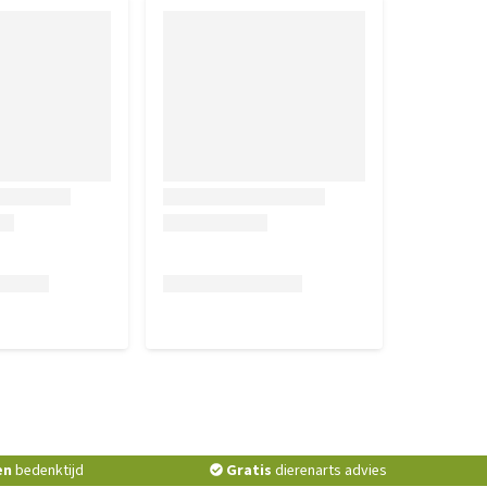
en
bedenktijd
Gratis
dierenarts advies