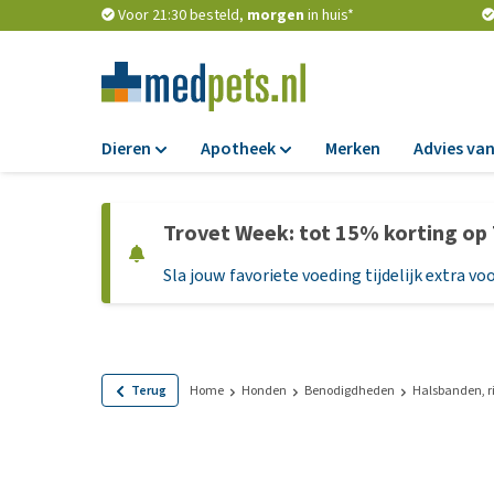
Voor 21:30 besteld,
morgen
in huis*
Dieren
Apotheek
Merken
Advies van
Voer
Apotheek
Trovet Week: tot 15% korting op
Hondenbrokken
Vlooien en teken
Sla jouw favoriete voeding tijdelijk extra voo
Natvoer
Ontworming
Dieetvoer
Medicijnen en
supplementen
Standaardvoer
Probiotica en we
Graanvrij honden
Terug
Home
Honden
Benodigdheden
Halsbanden, r
Vitamines en min
Puppyvoer en sna
Medische benodi
Glutenvrij honden