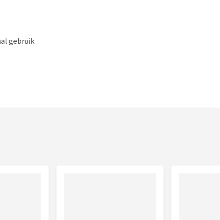
al gebruik
ig
ie je met jouw hond kunt doen tijdens het lekkere weer?