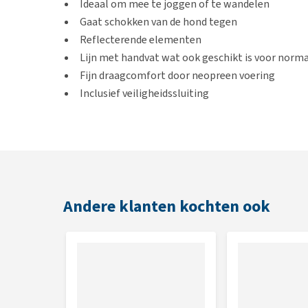
Ideaal om mee te joggen of te wandelen
Gaat schokken van de hond tegen
Reflecterende elementen
Lijn met handvat wat ook geschikt is voor norma
Fijn draagcomfort door neopreen voering
Inclusief veiligheidssluiting
Te combineren met
Trixie Premium Trekking Tu
Kleur
Oceaanblauw/grafiet
Andere klanten kochten ook
Afmetingen
Heupgordel: 60–130 cm/35 mm, lijn: 1,20 m/15 mm
Ben je benieuwd naar andere leuke activiteiten d
Bekijk dan eens:
Bewegen met hond en kat