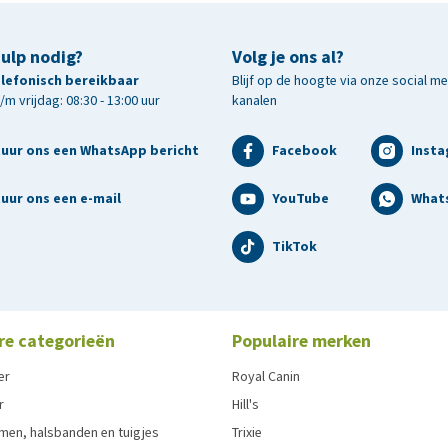
hulp nodig?
Volg je ons al?
telefonisch bereikbaar
Blijf op de hoogte via onze social m
m vrijdag: 08:30 - 13:00 uur
kanalen
tuur ons een WhatsApp bericht
Facebook
Inst
uur ons een e-mail
YouTube
What
TikTok
re categorieën
Populaire merken
er
Royal Canin
r
Hill's
men, halsbanden en tuigjes
Trixie