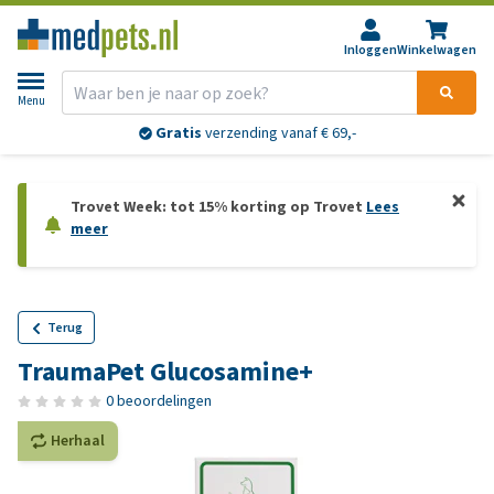
Inloggen
Winkelwagen
Menu
Gratis
verzending vanaf € 69,-
Trovet Week: tot 15% korting op Trovet
Lees
meer
Terug
TraumaPet Glucosamine+
0 beoordelingen
Herhaal