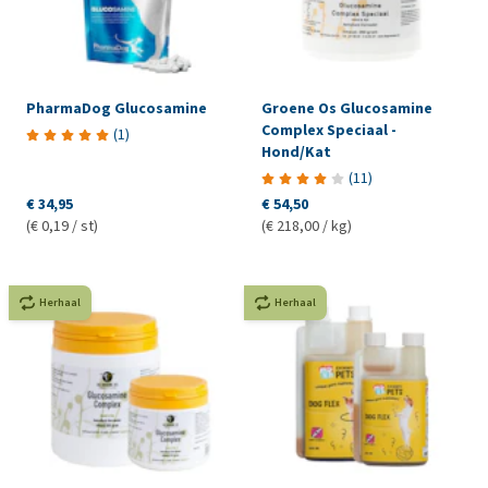
PharmaDog Glucosamine
Groene Os Glucosamine
Complex Speciaal -
(
1
)
Hond/Kat
(
11
)
€ 34,95
€ 54,50
(€ 0,19 / st)
(€ 218,00 / kg)
Herhaal
Herhaal