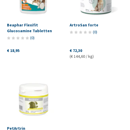
Beaphar Flexifit
ArtroSan forte
Glucosamine Tabletten
(
0
)
(
0
)
€ 18,95
€ 72,30
(€ 144,60 / kg)
PetArtrin