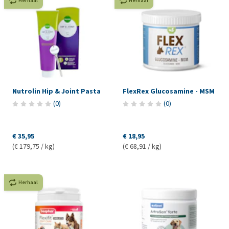
Herhaal
Herhaal
Nutrolin Hip & Joint Pasta
FlexRex Glucosamine - MSM
(
0
)
(
0
)
€ 35,95
€ 18,95
(€ 179,75 / kg)
(€ 68,91 / kg)
Herhaal