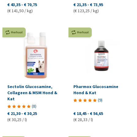
€ 43,35
-
€ 70,75
€ 21,35
-
€ 73,95
(€ 141,50 / kg)
(€ 123,25 / kg)
Herhaal
Herhaal
Sectolin Glucosamine,
Pharmox Glucosamine
Collageen & MSM Hond &
Hond & Kat
Kat
(
9
)
(
8
)
€ 21,30
-
€ 30,25
€ 18,45
-
€ 56,65
(€ 30,25 / l)
(€ 28,33 / l)