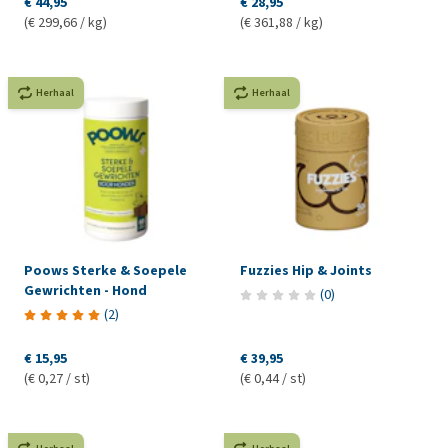
€ 44,95
€ 28,95
(€ 299,66 / kg)
(€ 361,88 / kg)
Herhaal
Herhaal
Poows Sterke & Soepele
Fuzzies Hip & Joints
Gewrichten - Hond
(
0
)
(
2
)
€ 15,95
€ 39,95
(€ 0,27 / st)
(€ 0,44 / st)