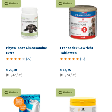
Herhaal
Herhaal
PhytoTreat Glucosamine-
Francodex Gewricht
Extra
Tabletten
(
22
)
(
10
)
€ 29,10
€ 14,75
(€ 0,32 / st)
(€ 0,24 / st)
Herhaal
Herhaal