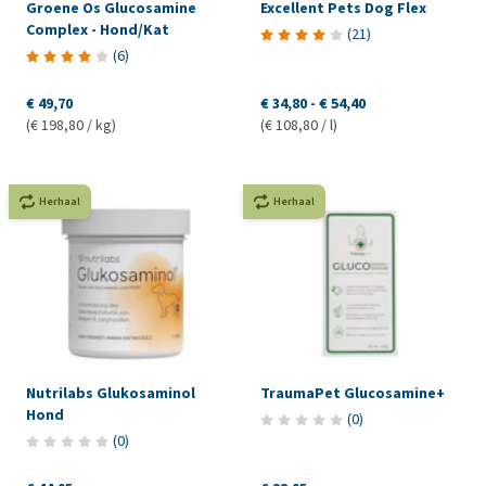
Groene Os Glucosamine
Excellent Pets Dog Flex
Complex - Hond/Kat
(
21
)
(
6
)
€ 49,70
€ 34,80
-
€ 54,40
(€ 198,80 / kg)
(€ 108,80 / l)
Herhaal
Herhaal
Nutrilabs Glukosaminol
TraumaPet Glucosamine+
Hond
(
0
)
(
0
)