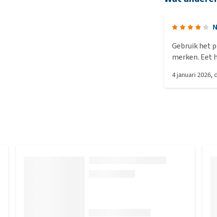
N
Gebruik het p
merken. Eet h
een moeilijke
4 januari 2026
,
tandsteen na