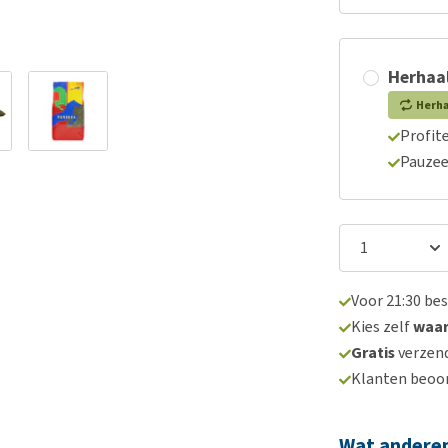
Herhaal
Herh
Profite
Pauzee
Voor 21:30 be
Kies zelf
waa
Gratis
verzend
Klanten beoo
Wat andere