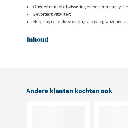
Ondersteunt stofwisseling en het immuunsyste
Bevordert vitaliteit
Helpt bij de ondersteuning van een glanzende v
Inhoud
1 kg
Samenstelling
IJslands zeewier
Andere klanten kochten ook