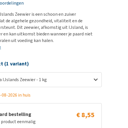
erproblemen
nd te zwaar wordt?
eoordelingen
derdom en dementie
lp! Mijn hond plast in
IJslands Zeewier is een schoon en zuiver
is. Wat nu?
ergewicht en conditie
at de algehele gezondheid, vitaliteit en de
kijk alles
steunt. Dit zeewier, afkomstig uit IJsland, is
ieren, pezen en botten
er en kan uitkomst bieden wanneer je paard niet
uchtbaarheid
alen uit voeding kan halen.
e
kijk alles
ct (1 variant)
ia IJslands Zeewier - 1 kg
-08-2026 in huis
€ 8,55
rd bestelling
e product eenmalig