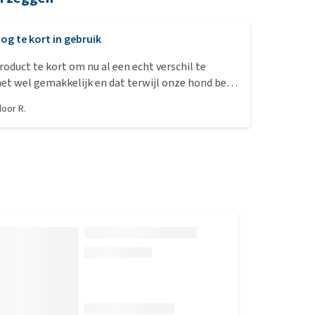
og te kort in gebruik
roduct te kort om nu al een echt verschil te
et wel gemakkelijk en dat terwijl onze hond best
 eter is. Hopen dat het helpt bij tandplak en
 door
R.
ast tandenpoetsen.