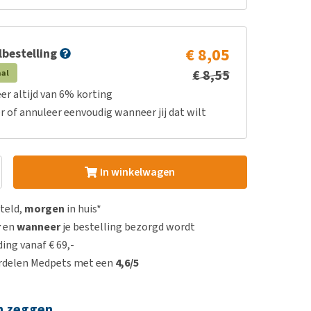
€ 8,05
bestelling
€ 8,55
aal
er altijd van 6% korting
r of annuleer eenvoudig wanneer jij dat wilt
In winkelwagen
steld,
morgen
in huis*
r
en
wanneer
je bestelling bezorgd wordt
ing vanaf € 69,-
rdelen Medpets met een
4,6/5
n zeggen