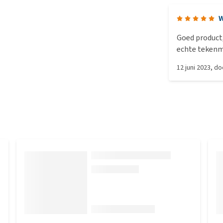
W
Goed product,
echte tekenm
12 juni 2023
, d