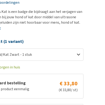
erproblemen
nd te zwaar wordt?
eoordelingen
derdom en dementie
lp! Mijn hond plast in
 Kat is een badge die bijdraagt aan het verjagen van
is. Wat nu?
ergewicht en conditie
n bij jouw hond of kat door middel van ultrasone
kijk alles
geluiden zijn niet hoorbaar voor mens, hond of kat.
ieren, pezen en botten
e
uchtbaarheid
kijk alles
ct (1 variant)
d/Kat Zwart - 1 stuk
orgen in huis
€ 33,80
rd bestelling
e product eenmalig
(€ 33,80/ st)