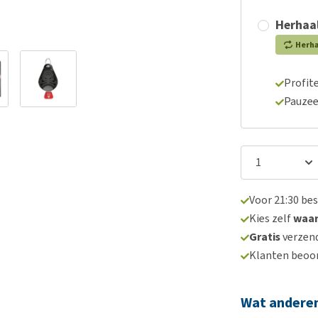
Herhaal
Herh
Profite
Pauzee
Voor 21:30 be
Kies zelf
waa
Gratis
verzend
Klanten beoo
Wat andere