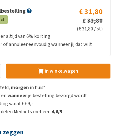
€ 31,80
bestelling
€ 33,80
aal
(€ 31,80 / st)
er altijd van 6% korting
r of annuleer eenvoudig wanneer jij dat wilt
In winkelwagen
steld,
morgen
in huis*
r
en
wanneer
je bestelling bezorgd wordt
ing vanaf € 69,-
rdelen Medpets met een
4,6/5
n zeggen