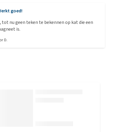
erkt goed!
 tot nu geen teken te bekennen op kat die een
agneet is.
oor
D.