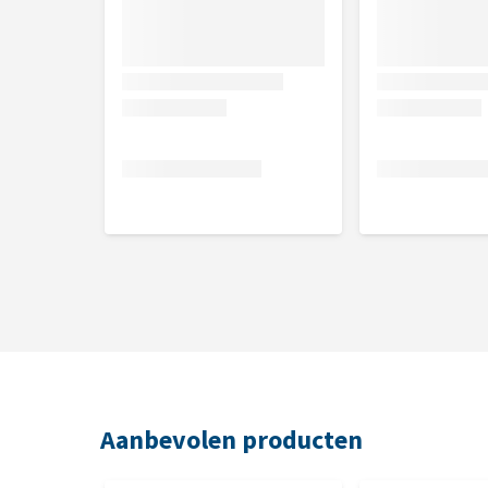
Opmerking
Doordat de badge op batterijen werkt kan de werkin
badge nog actief is.
Verkrijgbaar in
Zwart
Beige
Dit product bevat batterijen. Lees
hier
hoe we bij
verantwoord batterijgebruik.
Aanbevolen producten