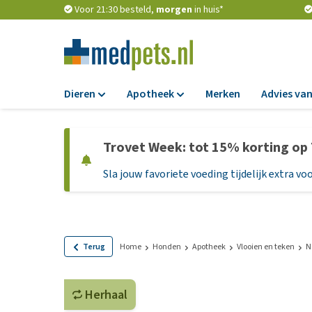
Voor 21:30 besteld,
morgen
in huis*
Dieren
Apotheek
Merken
Advies van
Voer
Apotheek
Trovet Week: tot 15% korting op
Hondenbrokken
Vlooien en teken
Sla jouw favoriete voeding tijdelijk extra voo
Natvoer
Ontworming
Dieetvoer
Medicijnen en
supplementen
Standaardvoer
Probiotica en we
Graanvrij honden
Terug
Home
Honden
Apotheek
Vlooien en teken
N
Vitamines en min
Puppyvoer en sna
Medische benodi
Herhaal
Glutenvrij honden