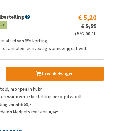
€ 5,20
bestelling
€ 5,55
aal
(€ 52,00 / l)
er altijd van 6% korting
r of annuleer eenvoudig wanneer jij dat wilt
In winkelwagen
steld,
morgen
in huis*
r
en
wanneer
je bestelling bezorgd wordt
ing vanaf € 69,-
rdelen Medpets met een
4,6/5