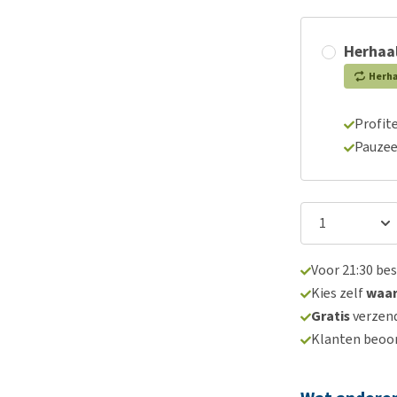
Herhaal
Herh
Profite
Pauzee
Voor 21:30 be
Kies zelf
waa
Gratis
verzend
Klanten beoo