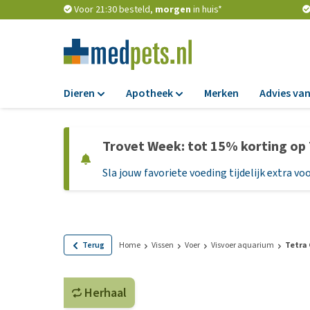
Voor 21:30 besteld,
morgen
in huis*
Dieren
Apotheek
Merken
Advies van
Voer
Apotheek
Trovet Week: tot 15% korting op
Hondenbrokken
Vlooien en teken
Sla jouw favoriete voeding tijdelijk extra voo
Natvoer
Ontworming
Dieetvoer
Medicijnen en
supplementen
Standaardvoer
Probiotica en we
Graanvrij honden
Terug
Home
Vissen
Voer
Visvoer aquarium
Tetra
Vitamines en min
Puppyvoer en sna
Medische benodi
Herhaal
Glutenvrij honden