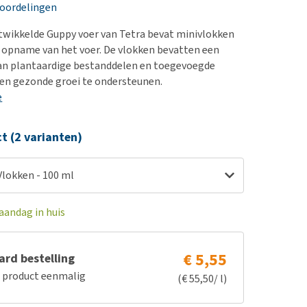
erproblemen
nd te zwaar wordt?
eoordelingen
derdom en dementie
lp! Mijn hond plast in
twikkelde Guppy voer van Tetra bevat minivlokken
is. Wat nu?
ergewicht en conditie
 opname van het voer. De vlokken bevatten een
kijk alles
an plantaardige bestanddelen en toegevoegde
ieren, pezen en botten
en gezonde groei te ondersteunen.
uchtbaarheid
e
kijk alles
ct (2 varianten)
Vlokken - 100 ml
aandag in huis
€ 5,55
rd bestelling
e product eenmalig
(€ 55,50/ l)