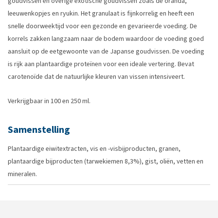
goudvissen en overige exotische goudvissen zoals de oranda,
leeuwenkopjes en ryukin. Het granulaat is fijnkorrelig en heeft een
snelle doorweektijd voor een gezonde en gevarieerde voeding. De
korrels zakken langzaam naar de bodem waardoor de voeding goed
aansluit op de eetgewoonte van de Japanse goudvissen. De voeding
is rijk aan plantaardige proteïnen voor een ideale vertering. Bevat
carotenoïde dat de natuurlijke kleuren van vissen intensiveert.
Verkrijgbaar in 100 en 250 ml.
Samenstelling
Plantaardige eiwitextracten, vis en -visbijproducten, granen,
plantaardige bijproducten (tarwekiemen 8,3%), gist, oliën, vetten en
mineralen.