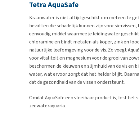
Tetra AquaSafe
Kraanwater is niet altijd geschikt om meteen te geb
bevatten die schadelijk kunnen zijn voor siervissen
eenvoudig middel waarmee je leidingwater geschikt 
chloramine en bindt metalen als koper, zink en lood
natuurlijke leefomgeving voor de vis. Zo voegt Aqua
voor vitaliteit en magnesium voor de groei van zowe
beschermen de kieuwen en slijmhuid van de vis en bi
water, wat ervoor zorgt dat het helder blijft. Daar
dat de gezondheid van de vissen ondersteunt.
Omdat AquaSafe een vloeibaar product is, lost het sn
zeewateraquaria.
Inhoud
100 ml, 250 ml of 500 ml.