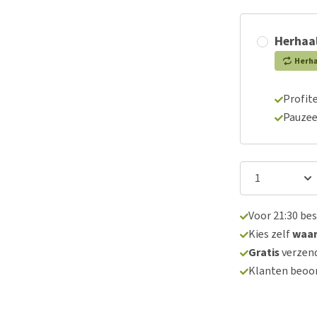
Herhaal
Herh
Profite
Pauzee
Voor 21:30 be
Kies zelf
waa
Gratis
verzend
Klanten beoo