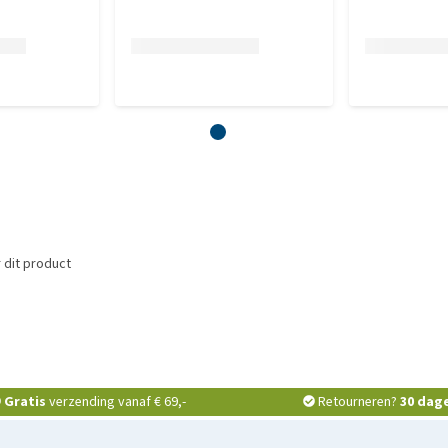
 dit product
Gratis
verzending vanaf € 69,-
Retourneren?
30 dag