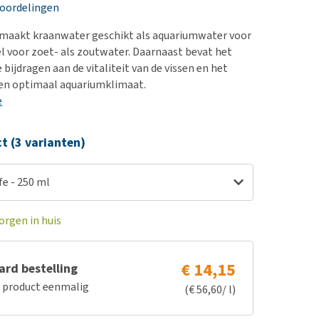
erproblemen
nd te zwaar wordt?
eoordelingen
derdom en dementie
lp! Mijn hond plast in
 maakt kraanwater geschikt als aquariumwater voor
is. Wat nu?
ergewicht en conditie
el voor zoet- als zoutwater. Daarnaast bevat het
kijk alles
 bijdragen aan de vitaliteit van de vissen en het
ieren, pezen en botten
en optimaal aquariumklimaat.
uchtbaarheid
e
kijk alles
ct (3 varianten)
e - 250 ml
orgen in huis
€ 14,15
rd bestelling
e product eenmalig
(€ 56,60/ l)