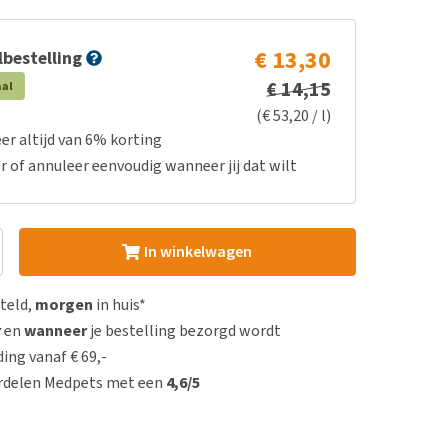
€ 13,30
bestelling
€ 14,15
aal
(€ 53,20 / l)
er altijd van 6% korting
r of annuleer eenvoudig wanneer jij dat wilt
In winkelwagen
steld,
morgen
in huis*
r
en
wanneer
je bestelling bezorgd wordt
ing vanaf € 69,-
rdelen Medpets met een
4,6/5