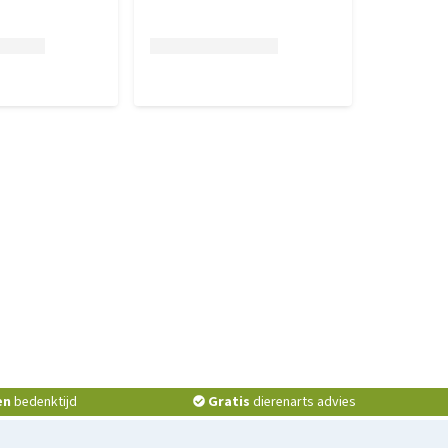
en
bedenktijd
Gratis
dierenarts advies