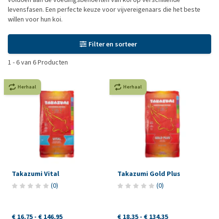
levensfasen. Een perfecte keuze voor vijvereigenaars die het beste
willen voor hun koi.
Filter en sorteer
1
-
6
van
6
Producten
Herhaal
Herhaal
Takazumi Vital
Takazumi Gold Plus
(
0
)
(
0
)
€ 16,75
-
€ 146,95
€ 18,35
-
€ 134,35