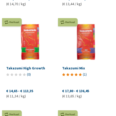
(€ 14,70 / kg)
(€ 13,44 / kg)
Herhaal
Herhaal
Takazumi High Growth
Takazumi Mix
(
0
)
(
1
)
€ 14,65
-
€ 113,35
€ 17,80
-
€ 136,45
(€ 11,34 / kg)
(€ 13,65 / kg)
Herhaal
Herhaal