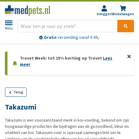
Inloggen
Winkelwagen
Menu
Gratis
verzending vanaf € 69,-
Trovet Week: tot 15% korting op Trovet
Lees
meer
Terug
Takazumi
Takazumi is een vooraanstaand merk in koi-voeding, bekend om zijn
hoogwaardige producten die bijdragen aan de gezondheid, kleur en
vitaliteit van koi. Takazumi voer is speciaal samengesteld om te
voldoen aan de voedingsbehoeften van koi op verschillende