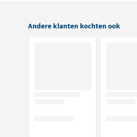
Vismeel, vis- en plantaardige oliën, graan en graa
mineralen, sporenelementen en premix.
Andere klanten kochten ook
Analytische bestanddelen
Ruwe proteïne 35,0%, ruwe oliën en vetten 7,0%, ko
0,9%
Nutritionele toevoegingsmiddelen
Vitaminen: a – 0,72 ie/g, d3 – 113 ie/kg, e – 275 mg/k
h(biotine) en choline, Cu (koper(ii)sulfaat) 5,4 mg