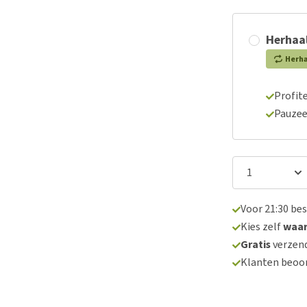
Herhaal
Herh
Profite
Pauzee
Voor 21:30 be
Kies zelf
waa
Gratis
verzend
Klanten beoo