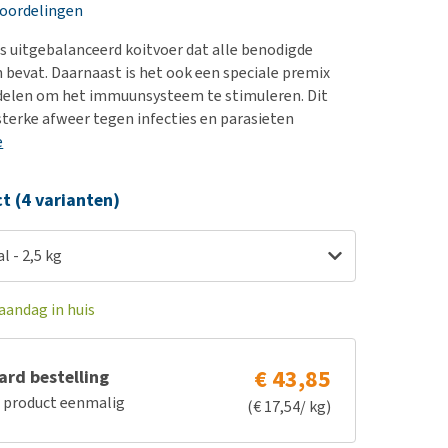
erproblemen
nd te zwaar wordt?
eoordelingen
derdom en dementie
lp! Mijn hond plast in
is uitgebalanceerd koitvoer dat alle benodigde
is. Wat nu?
ergewicht en conditie
 bevat. Daarnaast is het ook een speciale premix
kijk alles
ddelen om het immuunsysteem te stimuleren. Dit
ieren, pezen en botten
sterke afweer tegen infecties en parasieten
uchtbaarheid
e
kijk alles
ct (4 varianten)
l - 2,5 kg
aandag in huis
€ 43,85
rd bestelling
e product eenmalig
(€ 17,54/ kg)