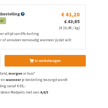
€ 41,20
bestelling
€ 43,85
aal
(€ 16,48 / kg)
er altijd van 6% korting
r of annuleer eenvoudig wanneer jij dat wilt
In winkelwagen
steld,
morgen
in huis*
r
en
wanneer
je bestelling bezorgd wordt
ing vanaf € 69,-
rdelen Medpets met een
4,6/5