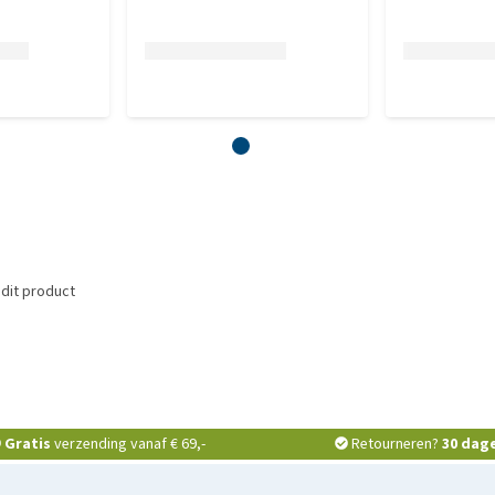
dit product
Gratis
verzending vanaf € 69,-
Retourneren?
30 dag