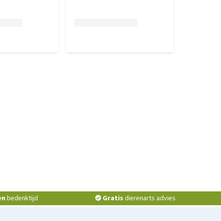
en
bedenktijd
Gratis
dierenarts advies