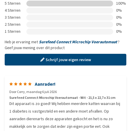
5 Sterren
100%
4 Sterren
0%
3 Sterren
0%
2 Sterren
0%
1 Sterren
0%
Heb je ervaring met
Surefeed Connect Microchip Voerautomaat
?
Geef jouw mening over dit product
Schrijf jouw eigen review
Aanrader!
Door
Corry
,
maandag 6 juli 2026
Surefeed Connect Microchip Voerautomaat - Wit - 21,5 x 22,7 x 31 cm
Dit apparaat is zo goed! Wij hebben meerdere katten waarvan bij
1 diabetes is vastgesteld en een andere moet afvallen. Op
aanraden dierenarts deze apparaten gekocht en het is nu zo
makkelijk om te zorgen dat ieder zijn eigen portie eet. Ook