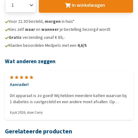
In winkelwagen
Voor 21:30 besteld,
morgen
in huis*
Kies zelf
waar
en
wanneer
je bestelling bezorgd wordt
Gratis
verzending vanaf € 69,-
Klanten beoordelen Medpets met een
4,6/5
Wat anderen zeggen
Aanrader!
Dit apparaat is zo goed! Wij hebben meerdere katten waarvan bij
1 diabetes is vastgesteld en een andere moet afvallen. Op
aanraden dierenarts deze apparaten gekocht en het is nu zo
6 juli 2026
, door
Corry
makkelijk om te zorgen dat ieder zijn eigen portie eet. Ook
support vanuit de leverancier is echt top. Aanrader dus!
Gerelateerde producten