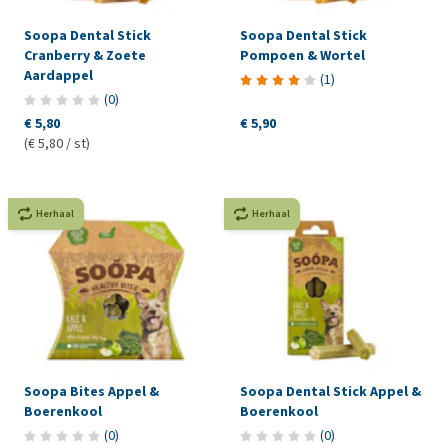
Soopa Dental Stick
Soopa Dental Stick
Cranberry & Zoete
Pompoen & Wortel
Aardappel
(
1
)
(
0
)
€ 5,80
€ 5,90
(€ 5,80 / st)
Herhaal
Herhaal
Soopa Bites Appel &
Soopa Dental Stick Appel &
Boerenkool
Boerenkool
(
0
)
(
0
)