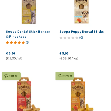
Soopa Dental Stick Banaan
Soopa Puppy Dental Sticks
& Pindakaas
(
0
)
(
6
)
€ 5,90
€ 5,95
(€ 5,90 / st)
(€ 59,50 / kg)
Herhaal
Herhaal