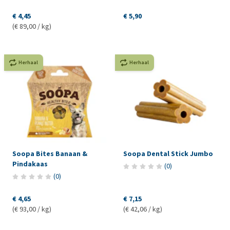
€ 4,45
€ 5,90
(€ 89,00 / kg)
Herhaal
Herhaal
Soopa Bites Banaan &
Soopa Dental Stick Jumbo
Pindakaas
(
0
)
(
0
)
€ 4,65
€ 7,15
(€ 93,00 / kg)
(€ 42,06 / kg)