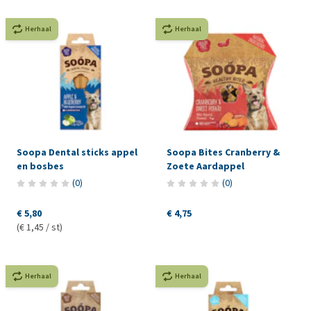
Herhaal
Herhaal
Soopa Dental sticks appel
Soopa Bites Cranberry &
en bosbes
Zoete Aardappel
(
0
)
(
0
)
€ 5,80
€ 4,75
(€ 1,45 / st)
Herhaal
Herhaal