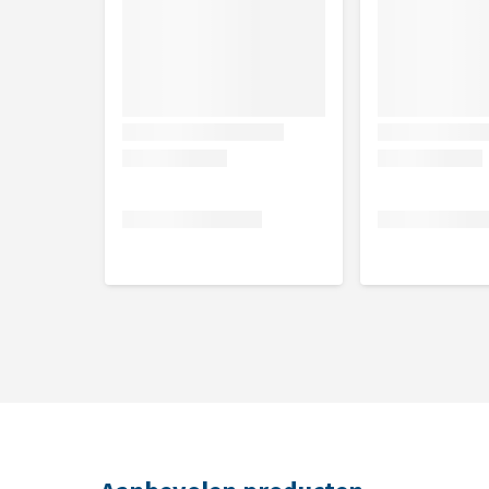
Vul het oorkanaal volledig met Sonotix
Masseer het oor zachtjes gedurende 5 minuten v
Laat je hond zijn hoofd schudden
Verwijder indien nodig het overvloedige product
De behandeling herhaal je als het oor erg vuil is. Da
voor je start met het gebruik van Sonotix.
Inhoud
120 ml
Samenstelling
Etoxydiglycol, Capryl glyceriden, Capryloyl glycine
Glycerine, Water.