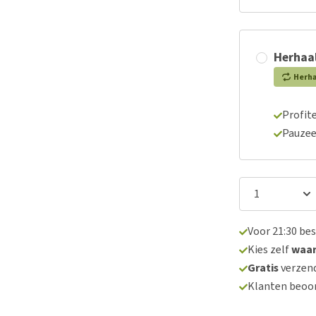
Herhaal
Herh
Profite
Pauzee
Voor 21:30 be
Kies zelf
waa
Gratis
verzend
Klanten beoo