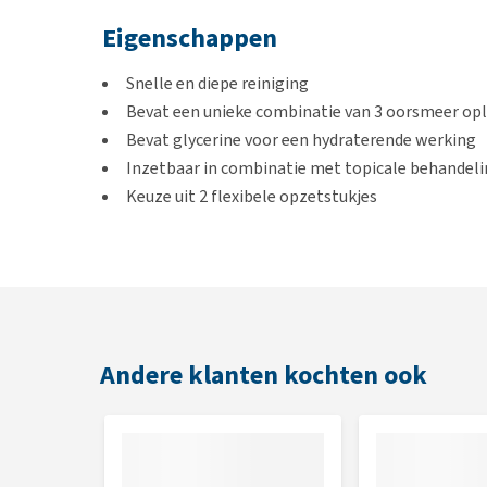
Eigenschappen
Snelle en diepe reiniging
Bevat een unieke combinatie van 3 oorsmeer op
Bevat glycerine voor een hydraterende werking
Inzetbaar in combinatie met topicale behandeli
Keuze uit 2 flexibele opzetstukjes
pH neutraal en bevat geen parabenen
Eenvoudig in gebruik
Geschikt voor honden en katten
Indicatie
Andere klanten kochten ook
Gevoelige oren en bij otitis externa
Gebruik