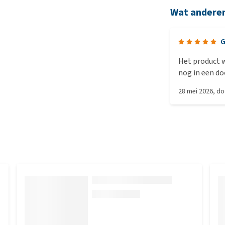
Wat andere
G
Het product w
nog in een do
aangekomen. 
28 mei 2026
, d
oren van de 