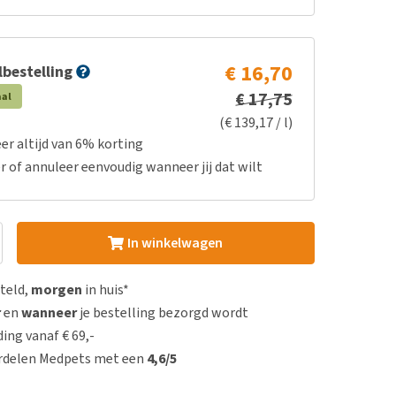
€ 16,70
bestelling
€ 17,75
aal
(€ 139,17 / l)
er altijd van 6% korting
r of annuleer eenvoudig wanneer jij dat wilt
In winkelwagen
steld,
morgen
in huis*
r
en
wanneer
je bestelling bezorgd wordt
ing vanaf € 69,-
rdelen Medpets met een
4,6/5