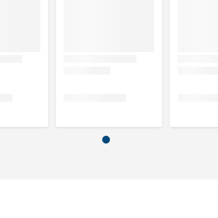
an onder naar boven, zodat de viezigheid losgemaakt wordt
 met een watje (geen wattenstaafje)
arnaast is het advies om eerst je dierenarts te raadplegen
, Undecylenoyl glycine, Trometamine, Polysorbaat 80,