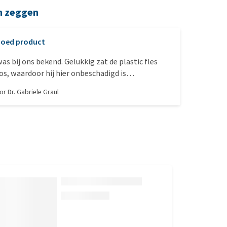
n zeggen
oed product
as bij ons bekend. Gelukkig zat de plastic fles
os, waardoor hij hier onbeschadigd is
We gebruiken de druppels graag, omdat ze de
oor
Dr. Gabriele Graul
hond beschermen.