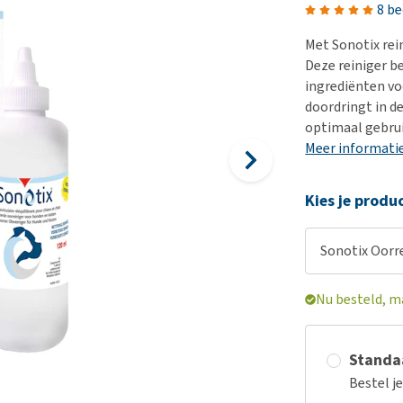
Bench
Nierproblemen
BARF
Ni
ho
er
8 b
Voer- en drinkbakken
Ouderdom en dementie
Puppy apotheek
Ou
He
nvoer
Met Sonotix rein
hu
Op reis en onderweg
Overgewicht en conditie
Vuurwerkangst
Ov
Deze reiniger b
r
Be
ingrediënten vo
Bekijk alles
Bekijk alles
Puppy benodigdheden
Sp
doordringt in d
Bekijk alles
Vr
optimaal gebru
Meer informati
Be
Kies je produ
Sonotix Oorre
Nu besteld, m
Standaa
Bestel j