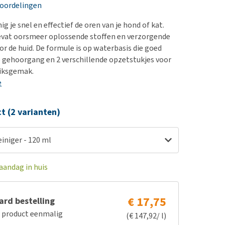
erproblemen
nd te zwaar wordt?
eoordelingen
derdom en dementie
lp! Mijn hond plast in
ig je snel en effectief de oren van je hond of kat.
is. Wat nu?
ergewicht en conditie
evat oorsmeer oplossende stoffen en verzorgende
kijk alles
or de huid. De formule is op waterbasis die goed
ieren, pezen en botten
e gehoorgang en 2 verschillende opzetstukjes voor
uchtbaarheid
iksgemak.
e
kijk alles
ct (2 varianten)
iniger - 120 ml
aandag in huis
€ 17,75
rd bestelling
e product eenmalig
(€ 147,92/ l)