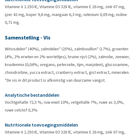
Vitamine A 2.250 IE, Vitamine D3 328 IE, vitamine E 26 mg, zink 67 mg,
ijzer 42 mg, koper 9,6 mg, mangaan 6,3 mg, selenium 0,09 mg, Iodine
0,71 mg.
Samenstelling - Vis
Witvisdelen* (40%), zalmdelen* (25%), zalmbouillon* (17%), groenten
(4%, 2% erwten en 2% worteltjes), bruine rijst (2%), zalmolie, zeewier,
kruidenmix (0,04%, oregano, peterselie, tijm, marjolein), glucosamine,
chondroïtine, yucca extract, cranberry extract, gist extract, mineralen.
*De vis in dit product is afkomstig van duurzame vangst.
Analytische bestanddelen
Vochtgehalte 72,5 %, ruw eiwit 10%, vetgehalte 7%, ruwe as 3,0%,
ruwe celstof 0,3%.
Nutritionele toevoegingsmiddelen
Vitamine A 2.250 IE, Vitamine D3 328 IE, vitamine E 26 mg, zink 67 mg,