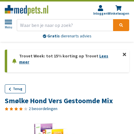
Inloggen
Winkelwagen
Menu
Gratis
dierenarts advies
Trovet Week: tot 15% korting op Trovet
Lees
meer
Terug
Smølke Hond Vers Gestoomde Mix
2 beoordelingen