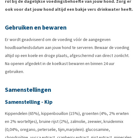
rol bij de dagelijkse voedingsbehoefte van jouw hond. Zorg er
ook voor dat jouw hond altijd een bakje vers drinkwater heeft.
Gebruiken en bewaren
Er wordt geadviseerd om de voeding vóór de aangegeven
houdbaarheidsdatum aan jouw hond te serveren. Bewaar de voeding
altijd op een koele en droge plaats, afgeschermd van direct zonlicht.
Na openen afgedekt in de koelkast bewaren en binnen 24 uur
gebruiken.
Samenstellingen
Samenstelling - Kip
Kippendelen (65%), kippenbouillon (15%), groenten (4%, 2% erwten
en 2% worteltjes), bruine rijst (2%), zalmolie, zeewier, kruidenmix
(0,04%, oregano, peterselie, tijm,marjolein). glucosamine,
chondroïtine, yucca extract, cranberry extract, gist extract, mineralen.