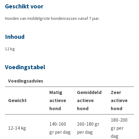
Geschikt voor
Honden van middelgrote hondenrassen vanaf 7 jaar.
Inhoud
12 kg
Voedingstabel
Voedingsadvies
Matig
Gemiddeld
Zeer
Gewicht
actieve
actieve
actieve
hond
hond
hond
180-200
140-160
160-180 gr
12-14 kg
gr per
gr per dag
per dag
dag