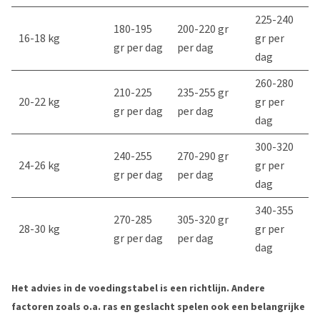
225-240
180-195
200-220 gr
16-18 kg
gr per
gr per dag
per dag
dag
260-280
210-225
235-255 gr
20-22 kg
gr per
gr per dag
per dag
dag
300-320
240-255
270-290 gr
24-26 kg
gr per
gr per dag
per dag
dag
340-355
270-285
305-320 gr
28-30 kg
gr per
gr per dag
per dag
dag
Het advies in de voedingstabel is een richtlijn. Andere
factoren zoals o.a. ras en geslacht spelen ook een belangrijke