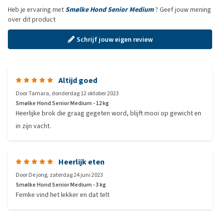
Heb je ervaring met
Smølke Hond Senior Medium
? Geef jouw mening
over dit product
Schrijf jouw eigen review
Altijd goed
Door
Tamara
,
donderdag 12 oktober 2023
Smølke Hond Senior Medium - 12 kg
Heerlijke brok die graag gegeten word, blijft mooi op gewicht en
in zijn vacht.
Heerlijk eten
Door
De jong
,
zaterdag 24 juni 2023
Smølke Hond Senior Medium - 3 kg
Femke vind het lekker en dat telt