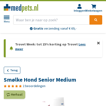
Inloggen
Winkelwagen
Menu
Gratis
verzending vanaf € 69,-
Trovet Week: tot 15% korting op Trovet
Lees
meer
Terug
Smølke Hond Senior Medium
2 beoordelingen
Herhaal