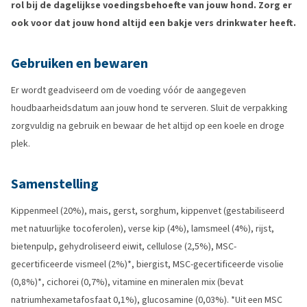
rol bij de dagelijkse voedingsbehoefte van jouw hond. Zorg er
ook voor dat jouw hond altijd een bakje vers drinkwater heeft.
Gebruiken en bewaren
Er wordt geadviseerd om de voeding vóór de aangegeven
houdbaarheidsdatum aan jouw hond te serveren. Sluit de verpakking
zorgvuldig na gebruik en bewaar de het altijd op een koele en droge
plek.
Samenstelling
Kippenmeel (20%), mais, gerst, sorghum, kippenvet (gestabiliseerd
met natuurlijke tocoferolen), verse kip (4%), lamsmeel (4%), rijst,
bietenpulp, gehydroliseerd eiwit, cellulose (2,5%), MSC-
gecertificeerde vismeel (2%)*, biergist, MSC-gecertificeerde visolie
(0,8%)*, cichorei (0,7%), vitamine en mineralen mix (bevat
natriumhexametafosfaat 0,1%), glucosamine (0,03%). *Uit een MSC