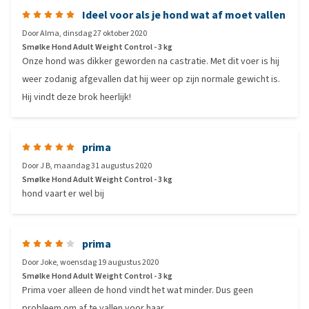
Ideel voor als je hond wat af moet vallen
Door
Alma
,
dinsdag 27 oktober 2020
Smølke Hond Adult Weight Control - 3 kg
Onze hond was dikker geworden na castratie. Met dit voer is hij
weer zodanig afgevallen dat hij weer op zijn normale gewicht is.
Hij vindt deze brok heerlijk!
prima
Door
J B
,
maandag 31 augustus 2020
Smølke Hond Adult Weight Control - 3 kg
hond vaart er wel bij
prima
Door
Joke
,
woensdag 19 augustus 2020
Smølke Hond Adult Weight Control - 3 kg
Prima voer alleen de hond vindt het wat minder. Dus geen
probleem om af te vallen voor haar.