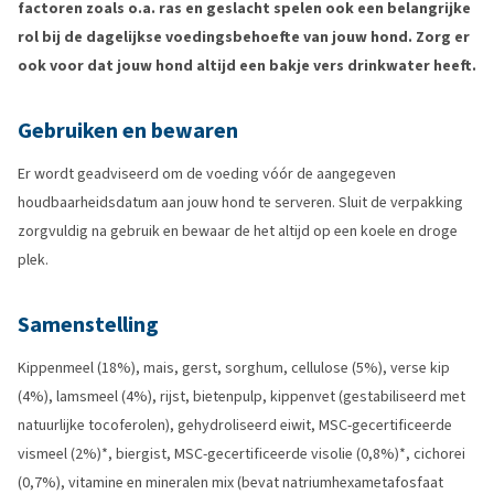
factoren zoals o.a. ras en geslacht spelen ook een belangrijke
rol bij de dagelijkse voedingsbehoefte van jouw hond. Zorg er
ook voor dat jouw hond altijd een bakje vers drinkwater heeft.
Gebruiken en bewaren
Er wordt geadviseerd om de voeding vóór de aangegeven
houdbaarheidsdatum aan jouw hond te serveren. Sluit de verpakking
zorgvuldig na gebruik en bewaar de het altijd op een koele en droge
plek.
Samenstelling
Kippenmeel (18%), mais, gerst, sorghum, cellulose (5%), verse kip
(4%), lamsmeel (4%), rijst, bietenpulp, kippenvet (gestabiliseerd met
natuurlijke tocoferolen), gehydroliseerd eiwit, MSC-gecertificeerde
vismeel (2%)*, biergist, MSC-gecertificeerde visolie (0,8%)*, cichorei
(0,7%), vitamine en mineralen mix (bevat natriumhexametafosfaat