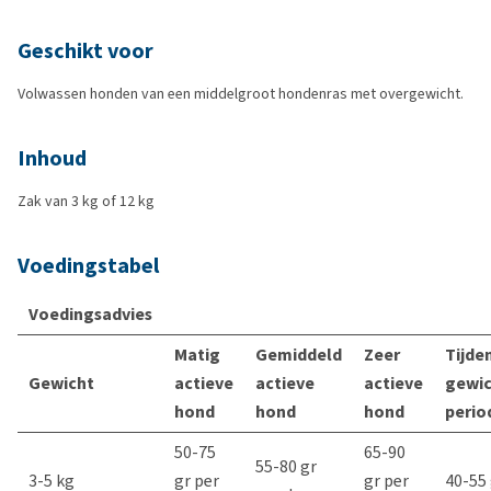
Geschikt voor
Volwassen honden van een middelgroot hondenras met overgewicht.
Inhoud
Zak van 3 kg of 12 kg
Voedingstabel
Voedingsadvies
Matig
Gemiddeld
Zeer
Tijde
Gewicht
actieve
actieve
actieve
gewic
hond
hond
hond
perio
50-75
65-90
55-80 gr
3-5 kg
gr per
gr per
40-55 