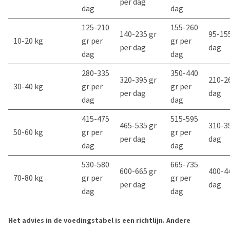
per dag
dag
dag
125-210
155-260
140-235 gr
95-155
10-20 kg
gr per
gr per
per dag
dag
dag
dag
280-335
350-440
320-395 gr
210-26
30-40 kg
gr per
gr per
per dag
dag
dag
dag
415-475
515-595
465-535 gr
310-35
50-60 kg
gr per
gr per
per dag
dag
dag
dag
530-580
665-735
600-665 gr
400-44
70-80 kg
gr per
gr per
per dag
dag
dag
dag
Het advies in de voedingstabel is een richtlijn. Andere