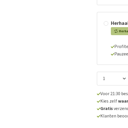
Herhaal
Herh
Profite
Pauzee
Voor 21:30 be
Kies zelf
waa
Gratis
verzend
Klanten beoo