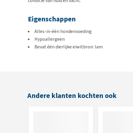
conditie van huid en vacht.
Eigenschappen
Alles-in-één hondenvoeding
Hypoallergeen
Bevat één dierlijke eiwitbron: lam
Geschikt als eliminatiedieet
Voor honden met een voedselallergie
Voor een gezonde huid en mooie vacht
Ondersteunt een gezonde spijsvertering
Andere klanten kochten ook
Geschikt voor
Volwassen honden
Smaak