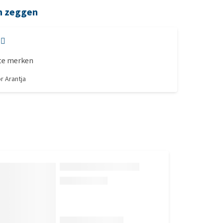
n zeggen
🏽
 te merken
or
Arantja