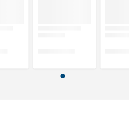
Gemiddeld actieve hond
Zeer actieve hond
55-85 gr per dag
60-95 gr per dag
140-240 gr per dag
155-265 gr per dag
320-400 gr per dag
360-445 gr per dag
465-525 gr per dag
515-585 gr per dag