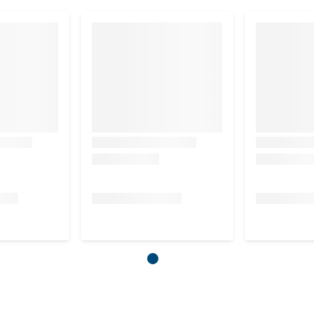
555-655 gr per dag
655-730 gr per dag
ndere factoren zoals o.a. ras en geslacht spelen ook een
te van jouw hond. Zorg er ook voor dat jouw hond altijd
even houdbaarheidsdatum aan jouw hond te serveren. Sluit
t altijd op een koele en droge plek.
n, kippenvet (gestabiliseerd met natuurlijke tocoferolen),
ergist, cellulose (1,3%), MSC-gecertificeerde visolie
x (bevat natriumhexametafosfaat 0,1%). *Uit een MSC