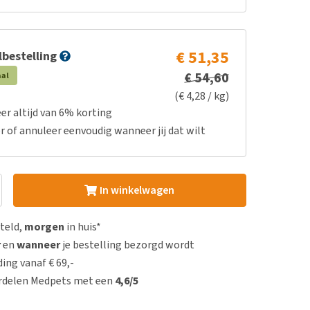
€ 51,35
bestelling
€ 54,60
aal
(€ 4,28 / kg)
er altijd van 6% korting
r of annuleer eenvoudig wanneer jij dat wilt
In winkelwagen
steld,
morgen
in huis*
r
en
wanneer
je bestelling bezorgd wordt
ing vanaf € 69,-
rdelen Medpets met een
4,6/5