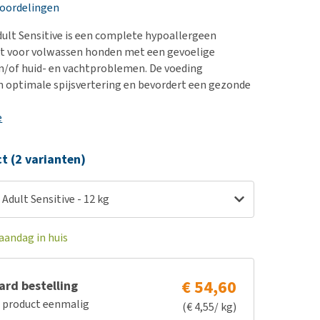
erproblemen
nd te zwaar wordt?
eoordelingen
derdom en dementie
lp! Mijn hond plast in
lt Sensitive is een complete hypoallergeen
is. Wat nu?
ergewicht en conditie
kt voor volwassen honden met een gevoelige
kijk alles
en/of huid- en vachtproblemen. De voeding
ieren, pezen en botten
 optimale spijsvertering en bevordert een gezonde
uchtbaarheid
e
kijk alles
ct (2 varianten)
dult Sensitive - 12 kg
aandag in huis
€ 54,60
rd bestelling
e product eenmalig
(€ 4,55/ kg)