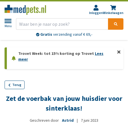
Inloggen
Winkelwagen
Menu
Gratis
verzending vanaf € 69,-
Trovet Week: tot 15% korting op Trovet
Lees
meer
Terug
Zet de voerbak van jouw huisdier voor
sinterklaas!
Geschreven door
Astrid
|
7 juni 2023