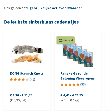
Ook gelden onze
gebruikelijke actievoorwaarden.
De leukste sinterklaas cadeautjes
Herhaal
KONG Scrunch Knots
Renske Gezonde
Beloning Vleesrepen
(
41
)
(
53
)
€ 9,30
-
€ 11,75
€ 4,40
-
€ 28,55
(€ 9,30 / st)
(€ 28,10 / kg)