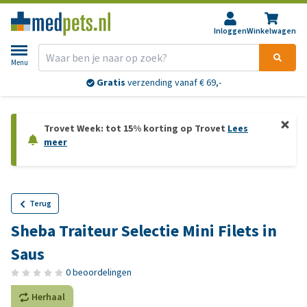
Inloggen
Winkelwagen
Menu
Gratis
verzending vanaf € 69,-
Trovet Week: tot 15% korting op Trovet
Lees
meer
Terug
Sheba Traiteur Selectie Mini Filets in
Saus
0 beoordelingen
Herhaal