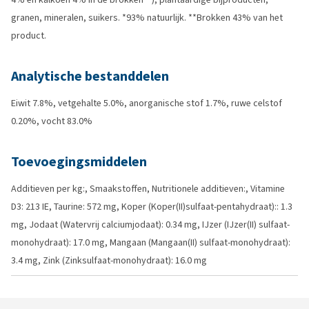
granen, mineralen, suikers. *93% natuurlijk. **Brokken 43% van het
product.
Analytische bestanddelen
Eiwit 7.8%, vetgehalte 5.0%, anorganische stof 1.7%, ruwe celstof
0.20%, vocht 83.0%
Toevoegingsmiddelen
Additieven per kg:, Smaakstoffen, Nutritionele additieven:, Vitamine
D3: 213 IE, Taurine: 572 mg, Koper (Koper(II)sulfaat-pentahydraat):: 1.3
mg, Jodaat (Watervrij calciumjodaat): 0.34 mg, IJzer (IJzer(II) sulfaat-
monohydraat): 17.0 mg, Mangaan (Mangaan(II) sulfaat-monohydraat):
3.4 mg, Zink (Zinksulfaat-monohydraat): 16.0 mg