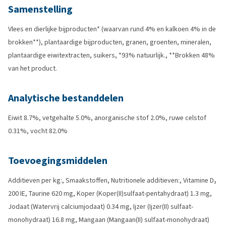
Samenstelling
Vlees en dierlijke bijproducten* (waarvan rund 4% en kalkoen 4% in de
brokken**), plantaardige bijproducten, granen, groenten, mineralen,
plantaardige eiwitextracten, suikers, *93% natuurlijk., **Brokken 48%
van het product.
Analytische bestanddelen
Eiwit 8.7%, vetgehalte 5.0%, anorganische stof 2.0%, ruwe celstof
0.31%, vocht 82.0%
Toevoegingsmiddelen
Additieven per kg:, Smaakstoffen, Nutritionele additieven:, Vitamine D₃
200 IE, Taurine 620 mg, Koper (Koper(II)sulfaat-pentahydraat) 1.3 mg,
Jodaat (Watervrij calciumjodaat) 0.34 mg, Ijzer (Ijzer(II) sulfaat-
monohydraat) 16.8 mg, Mangaan (Mangaan(II) sulfaat-monohydraat)