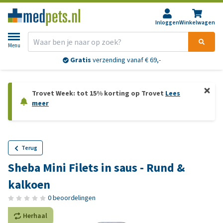
Inloggen
Winkelwagen
Menu
Gratis
verzending vanaf € 69,-
Trovet Week: tot 15% korting op Trovet
Lees
meer
Terug
Sheba Mini Filets in saus - Rund &
kalkoen
0 beoordelingen
Herhaal