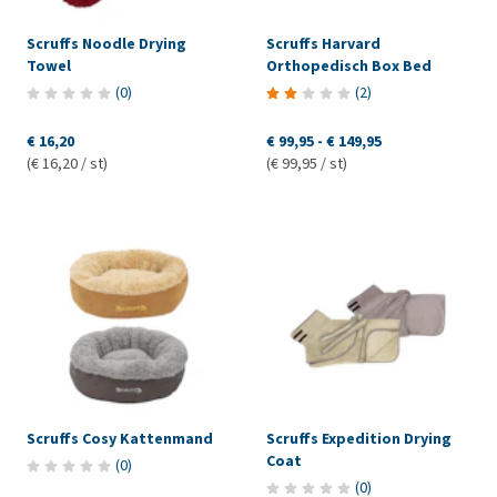
Scruffs Noodle Drying
Scruffs Harvard
Towel
Orthopedisch Box Bed
(
0
)
(
2
)
€ 16,20
€ 99,95
-
€ 149,95
(€ 16,20 / st)
(€ 99,95 / st)
Scruffs Cosy Kattenmand
Scruffs Expedition Drying
Coat
(
0
)
(
0
)