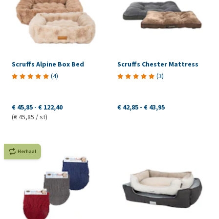
Scruffs Alpine Box Bed
Scruffs Chester Mattress
(
4
)
(
3
)
€ 45,85
-
€ 122,40
€ 42,85
-
€ 43,95
(€ 45,85 / st)
Herhaal