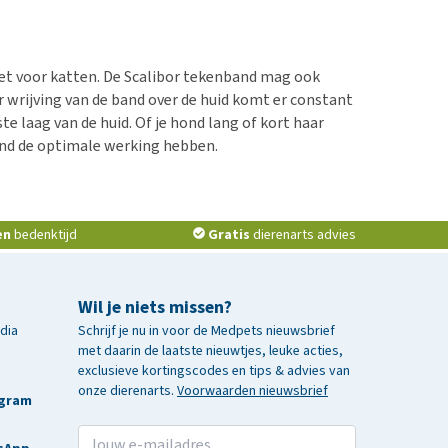
iet voor katten. De Scalibor tekenband mag ook
wrijving van de band over de huid komt er constant
e laag van de huid. Of je hond lang of kort haar
and de optimale werking hebben.
en
bedenktijd
Gratis
dierenarts advies
Wil je niets missen?
edia
Schrijf je nu in voor de Medpets nieuwsbrief
met daarin de laatste nieuwtjes, leuke acties,
exclusieve kortingscodes en tips & advies van
onze dierenarts.
Voorwaarden nieuwsbrief
agram