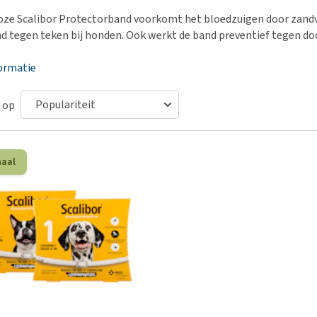
Bench
Nierproblemen
BARF
Ni
ho
er
oze Scalibor Protectorband voorkomt het bloedzuigen door zan
Voer- en drinkbakken
Ouderdom en dementie
Puppy apotheek
Ou
He
nvoer
d tegen teken bij honden. Ook werkt de band preventief tegen do
hu
Op reis en onderweg
Overgewicht en conditie
Vuurwerkangst
Ov
r
Be
ormatie
Bekijk alles
Bekijk alles
Puppy benodigdheden
Sp
Bekijk alles
Vr
 op
Be
haal