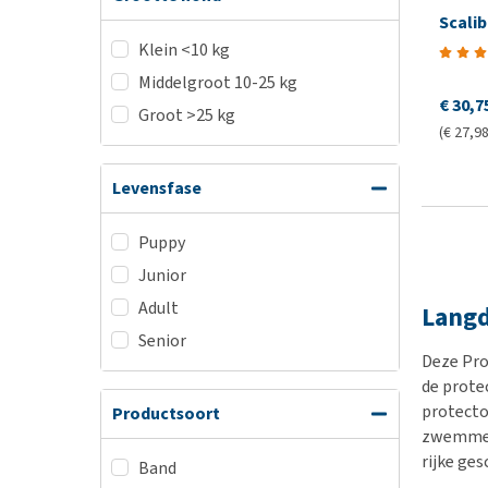
Scali
Klein <10 kg
Middelgroot 10-25 kg
€ 30,7
Groot >25 kg
(€ 27,98
Levensfase
Puppy
Junior
Adult
Langd
Senior
Deze Pro
de prote
protecto
Productsoort
zwemmen 
rijke ge
Band