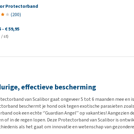
bor Protectorband
(
200
)
5
-
€ 59,95
 / st)
urige, effectieve bescherming
tectorband van Scalibor gaat ongeveer 5 tot 6 maanden mee en is
ctorband beschermt je hond ook tegen exotische parasieten zoal
rband ook een echte ‘’Guardian Angel’’ op vakanties! Aangezien d
of in de regen lopen. Deze Protectorband van Scalibor is ontwikk
schiedenis als het gaat om innovatie en wetenschap van gezondere