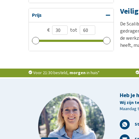
Veili
Prijs
De Scali
€
tot
gedragen
de werkza
heeft, m
Voor 21:30 besteld,
morgen
in huis*
Heb je 
Wij zijn 
Maandag t/
S