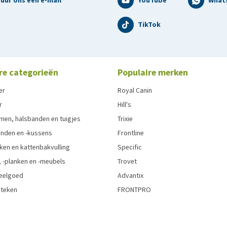
uur ons een e-mail
YouTube
What
TikTok
re categorieën
Populaire merken
er
Royal Canin
r
Hill's
men, halsbanden en tuigjes
Trixie
den en -kussens
Frontline
ken en kattenbakvulling
Specific
 -planken en -meubels
Trovet
eelgoed
Advantix
 teken
FRONTPRO