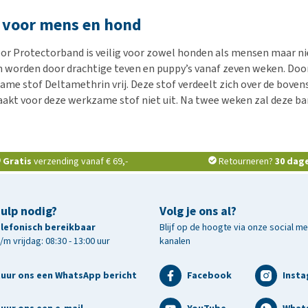
g voor mens en hond
bor Protectorband is veilig voor zowel honden als mensen maar n
 worden door drachtige teven en puppy’s vanaf zeven weken. Door 
me stof Deltamethrin vrij. Deze stof verdeelt zich over de bovenst
aakt voor deze werkzame stof niet uit. Na twee weken zal deze b
Gratis
verzending vanaf € 69,-
Retourneren?
30 dag
hulp nodig?
Volg je ons al?
telefonisch bereikbaar
Blijf op de hoogte via onze social m
m vrijdag: 08:30 - 13:00 uur
kanalen
tuur ons een WhatsApp bericht
Facebook
Inst