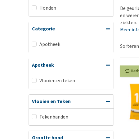
BARF
Hypoallergeen vo
Honden
De geurl
Puppy apotheek
Biologisch honde
en weren
Vuurwerkangst
ziekten.
Vegan hondenvoe
Categorie
Meer inf
Bekijk alles
Snacks
Bekijk alles
Apotheek
Sorteren
Apotheek
Her
Vlooien en teken
Vlooien en Teken
Tekenbanden
Grootte hond