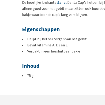
De heerlijke krokante
Sanal
Denta Cup's helpen bij h
alleen goed voor het gebit maar zitten ook boordevo
bakje waardoor de cup's lang vers blijven.
Eigenschappen
Helpt bij het verzorgen van het gebit
Bevat vitamine A, D3 en E
Verpakt in een hersluitbaar bakje
Inhoud
75 g
3 stuks van 75 g
Samenstelling