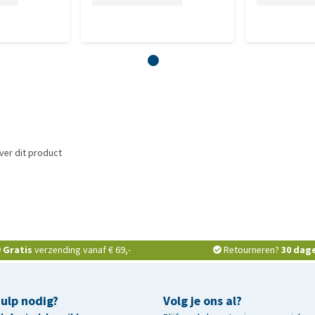
ver dit product
Gratis
verzending vanaf € 69,-
Retourneren?
30 dag
hulp nodig?
Volg je ons al?