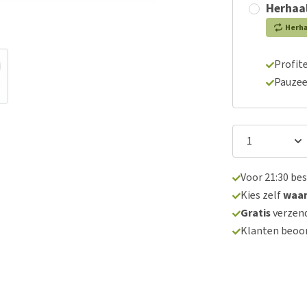
Herhaal
Herh
Profite
Pauzee
Voor 21:30 be
Kies zelf
waa
Gratis
verzend
Klanten beoo