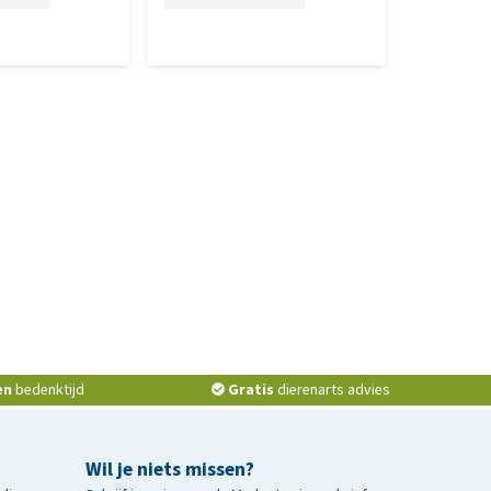
en
bedenktijd
Gratis
dierenarts advies
Wil je niets missen?