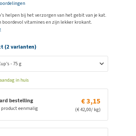
erproblemen
nd te zwaar wordt?
eoordelingen
derdom en dementie
lp! Mijn hond plast in
s helpen bij het verzorgen van het gebit van je kat.
is. Wat nu?
ergewicht en conditie
n boordevol vitamines en zijn lekker krokant.
kijk alles
e
ieren, pezen en botten
uchtbaarheid
ct (2 varianten)
kijk alles
up's - 75 g
aandag in huis
€ 3,15
rd bestelling
e product eenmalig
(€ 42,00/ kg)