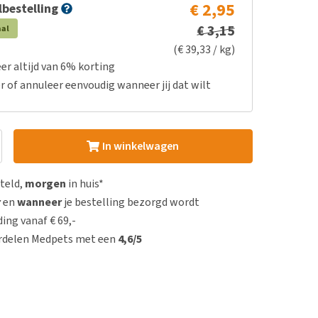
€ 2,95
bestelling
€ 3,15
aal
(€ 39,33 / kg)
er altijd van 6% korting
r of annuleer eenvoudig wanneer jij dat wilt
In winkelwagen
steld,
morgen
in huis*
r
en
wanneer
je bestelling bezorgd wordt
ing vanaf € 69,-
rdelen Medpets met een
4,6/5