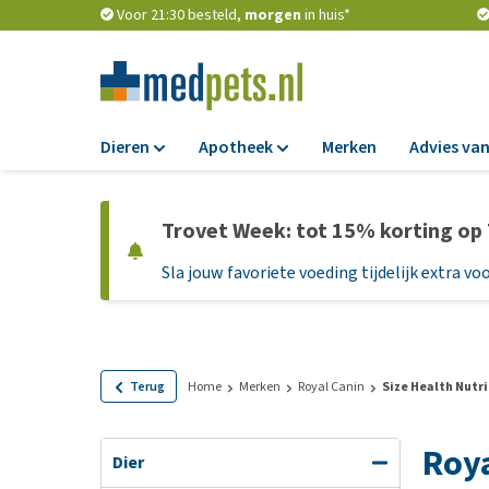
Voor 21:30 besteld,
morgen
in huis*
Dieren
Apotheek
Merken
Advies van
Voer
Apotheek
Trovet Week: tot 15% korting op
Hondenbrokken
Vlooien en teken
Sla jouw favoriete voeding tijdelijk extra voo
Natvoer
Ontworming
Dieetvoer
Medicijnen en
supplementen
Standaardvoer
Probiotica en we
Graanvrij honden
Terug
Home
Merken
Royal Canin
Size Health Nutri
Vitamines en min
Puppyvoer en sna
Roya
Medische benodi
Glutenvrij honden
Dier