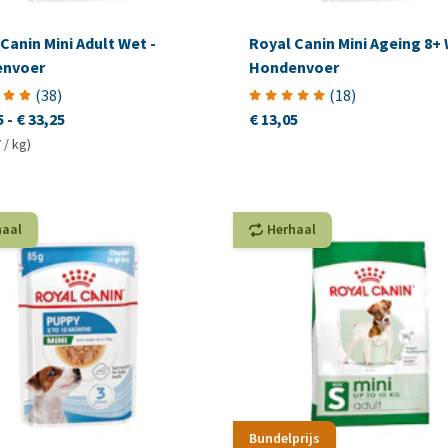
Canin Mini Adult Wet -
Royal Canin Mini Ageing 8+ 
nvoer
Hondenvoer
(
38
)
(
18
)
5
-
€ 33,25
€ 13,05
 / kg)
haal
Herhaal
Bundelprijs