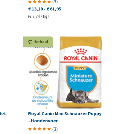
(
3
)
€ 13,10
-
€ 61,95
(€ 7,74 / kg)
Herhaal
et -
Royal Canin Mini Schnauzer Puppy
r
- Hondenvoer
(
3
)