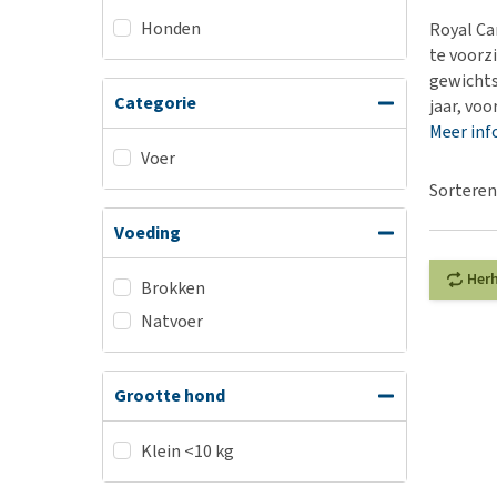
BARF
Hypoallergeen vo
Honden
Royal Ca
Puppy apotheek
Biologisch honde
te voorz
Vuurwerkangst
gewichts
Vegan hondenvoe
Categorie
jaar, vo
Bekijk alles
Snacks
Meer inf
Bekijk alles
Voer
Sorteren
Voeding
Her
Brokken
Natvoer
Grootte hond
Klein <10 kg