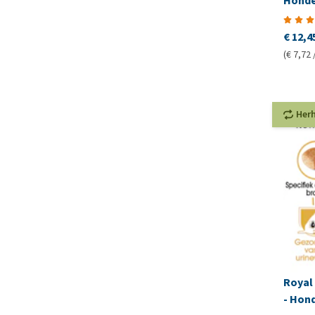
Honde
€ 12,4
(€ 7,72 
Her
Royal 
- Hon