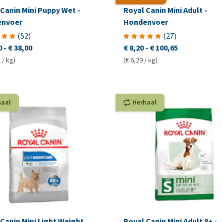
Canin Mini Puppy Wet -
Royal Canin Mini Adult -
nvoer
Hondenvoer
(
52
)
(
27
)
0
-
€ 38,00
€ 8,20
-
€ 100,65
 / kg)
(€ 6,29 / kg)
haal
Herhaal
Canin Mini Light Weight
Royal Canin Mini Adult 8+ -