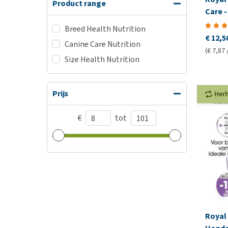
Product range
Care 
Breed Health Nutrition
€ 12,5
Canine Care Nutrition
(€ 7,87 
Size Health Nutrition
Prijs
Her
€
tot
Royal 