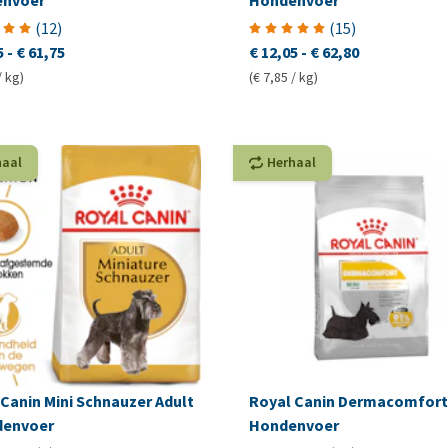
nvoer
Hondenvoer
(
12
)
(
15
)
5
-
€ 61,75
€ 12,05
-
€ 62,80
/ kg)
(€ 7,85 / kg)
haal
Herhaal
Canin Mini Schnauzer Adult
Royal Canin Dermacomfort 
denvoer
Hondenvoer