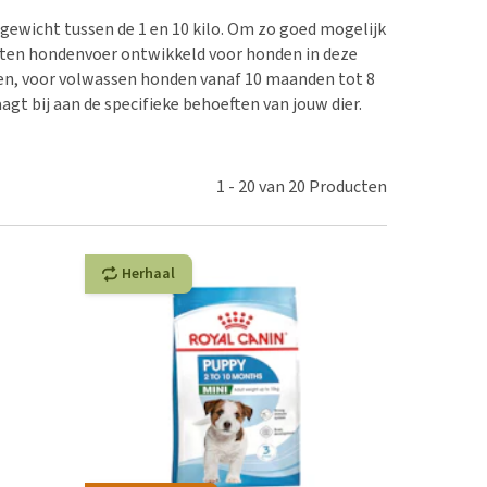
erproblemen
nd te zwaar wordt?
gewicht tussen de 1 en 10 kilo. Om zo goed mogelijk
derdom en dementie
lp! Mijn hond plast in
orten hondenvoer ontwikkeld voor honden in deze
is. Wat nu?
ergewicht en conditie
den, voor volwassen honden vanaf 10 maanden tot 8
kijk alles
agt bij aan de specifieke behoeften van jouw dier.
ieren, pezen en botten
uchtbaarheid
kijk alles
1
-
20
van
20
Producten
Herhaal