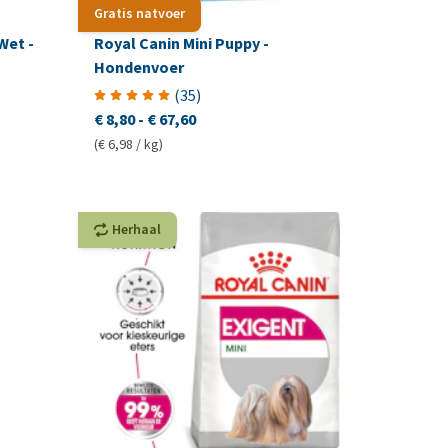
Gratis natvoer
Wet -
Royal Canin Mini Puppy -
Hondenvoer
(
35
)
€ 8,80
-
€ 67,60
(€ 6,98 / kg)
Herhaal