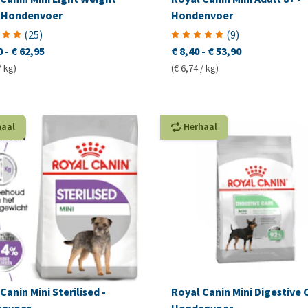
- Hondenvoer
Hondenvoer
(
25
)
(
9
)
0
-
€ 62,95
€ 8,40
-
€ 53,90
/ kg)
(€ 6,74 / kg)
haal
Herhaal
Canin Mini Sterilised -
Royal Canin Mini Digestive 