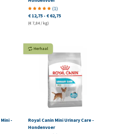
Hondenvoer
(
1
)
€ 12,75
-
€ 62,75
(€ 7,84 / kg)
Herhaal
Mini -
Royal Canin Mini Urinary Care -
Hondenvoer