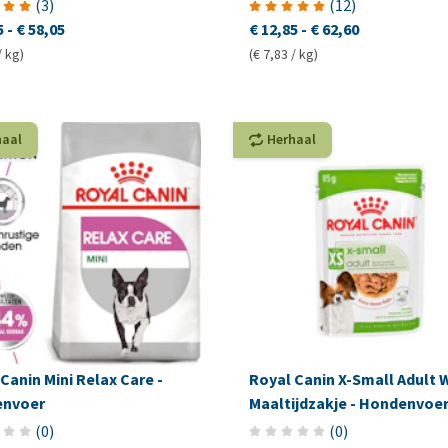
(
3
)
(
12
)
5
-
€ 58,05
€ 12,85
-
€ 62,60
/ kg)
(€ 7,83 / kg)
haal
Herhaal
Canin Mini Relax Care -
Royal Canin X-Small Adult W
nvoer
Maaltijdzakje - Hondenvoe
(
0
)
(
0
)