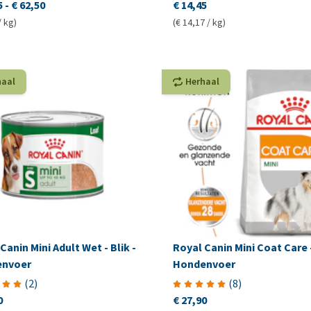
5
-
€ 62,50
€ 14,45
/ kg)
(€ 14,17 / kg)
haal
Herhaal
Canin Mini Adult Wet - Blik -
Royal Canin Mini Coat Care 
nvoer
Hondenvoer
(
2
)
(
8
)
0
€ 27,90