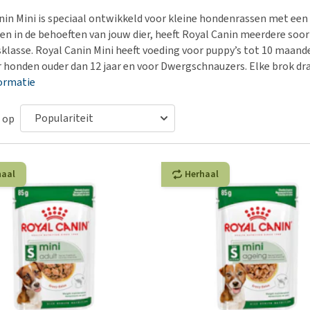
Bench
Nierproblemen
BARF
Ni
ho
er
nin Mini is speciaal ontwikkeld voor kleine hondenrassen met een 
Voer- en drinkbakken
Ouderdom en dementie
Puppy apotheek
Ou
He
nvoer
ien in de behoeften van jouw dier, heeft Royal Canin meerdere so
hu
Op reis en onderweg
Overgewicht en conditie
Vuurwerkangst
Ov
klasse. Royal Canin Mini heeft voeding voor puppy’s tot 10 maan
r
Be
or honden ouder dan 12 jaar en voor Dwergschnauzers. Elke brok dra
Bekijk alles
Bekijk alles
Puppy benodigdheden
Sp
ormatie
Bekijk alles
Vr
Be
 op
haal
Herhaal