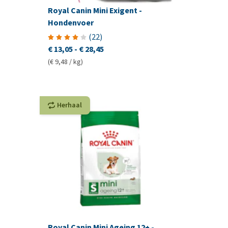
Royal Canin Mini Exigent -
Hondenvoer
(
22
)
€ 13,05
-
€ 28,45
(€ 9,48 / kg)
Herhaal
Royal Canin Mini Ageing 12+ -