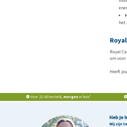
mind
ener
het 
Royal
Royal Can
om voor 
Heeft jo
Voor 21:30 besteld,
morgen
in huis*
Heb je 
Wij zijn 