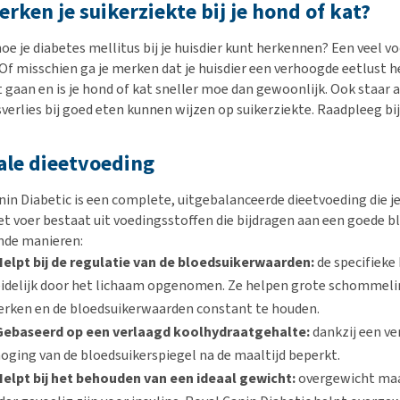
erken je suikerziekte bij je hond of kat?
hoe je diabetes mellitus bij je huisdier kunt herkennen? Een veel v
 Of misschien ga je merken dat je huisdier een verhoogde eetlust h
 gaan en is je hond of kat sneller moe dan gewoonlijk. Ook staar a
erlies bij goed eten kunnen wijzen op suikerziekte. Raadpleeg bij t
ale dieetvoeding
nin Diabetic is een complete, uitgebalanceerde dieetvoeding die j
et voer bestaat uit voedingsstoffen die bijdragen aan een goede b
nde manieren:
Helpt bij de regulatie van de bloedsuikerwaarden:
de specifieke
idelijk door het lichaam opgenomen. Ze helpen grote schommeling
erken en de bloedsuikerwaarden constant te houden.
Gebaseerd op een verlaagd koolhydraatgehalte:
dankzij een v
oging van de bloedsuikerspiegel na de maaltijd beperkt.
Helpt bij het behouden van een ideaal gewicht:
overgewicht maak