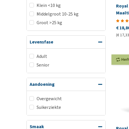
Klein <10 kg
Royal 
Maalt
Middelgroot 10-25 kg
Groot >25 kg
€ 18,8
(€ 17,33
Levensfase
Adult
Her
Senior
Aandoening
Overgewicht
Suikerziekte
Smaak
Royal