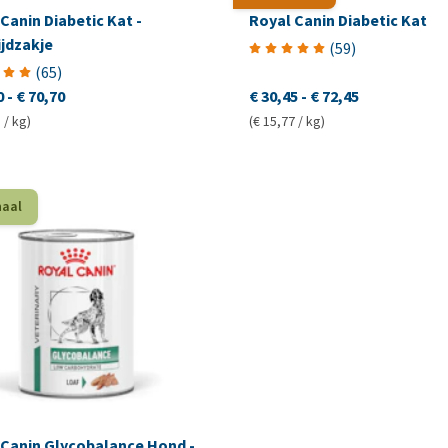
Canin Diabetic Kat -
Royal Canin Diabetic Kat
ijdzakje
(
59
)
(
65
)
0
-
€ 70,70
€ 30,45
-
€ 72,45
 / kg)
(€ 15,77 / kg)
haal
 Canin Glycobalance Hond -