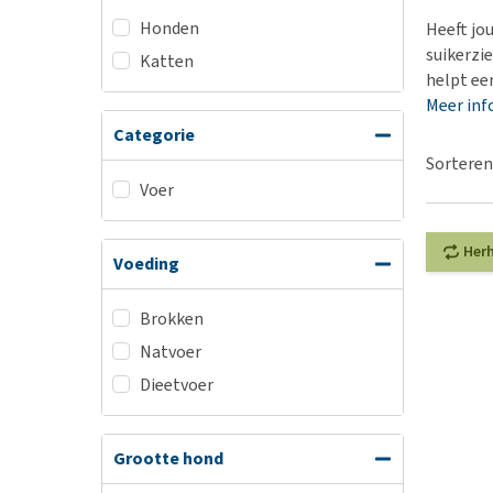
BARF
Hypoallergeen vo
Honden
Heeft jou
Puppy apotheek
Biologisch honde
suikerzi
Katten
Vuurwerkangst
helpt ee
Vegan hondenvoe
Meer inf
Bekijk alles
Snacks
Categorie
Bekijk alles
Sorteren
Voer
Her
Voeding
Brokken
Natvoer
Dieetvoer
Grootte hond