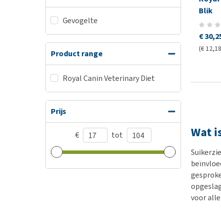
Blik
Gevogelte
€ 30,2
(€ 12,18
Product range
Royal Canin Veterinary Diet
Prijs
Wat i
€
tot
Suikerzi
beïnvloed
gesproke
opgeslage
voor alle