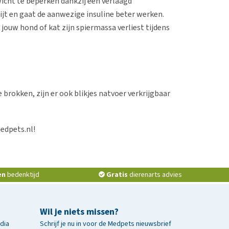
wicht te beperken dankzij een verlaagd
ijt en gaat de aanwezige insuline beter werken.
ouw hond of kat zijn spiermassa verliest tijdens
 brokken, zijn er ook blikjes natvoer verkrijgbaar
Medpets.nl!
en
bedenktijd
Gratis
dierenarts advies
Wil je niets missen?
edia
Schrijf je nu in voor de Medpets nieuwsbrief