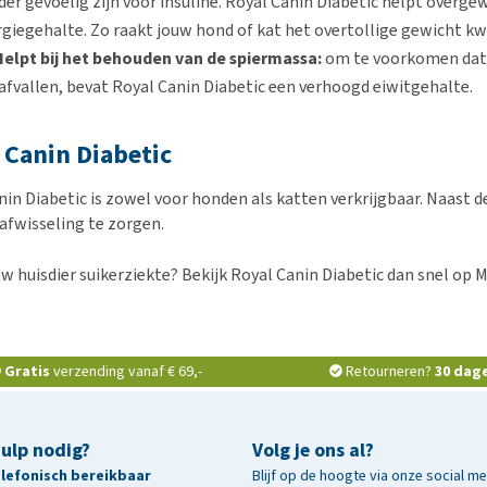
er gevoelig zijn voor insuline. Royal Canin Diabetic helpt overge
giegehalte. Zo raakt jouw hond of kat het overtollige gewicht kw
Helpt bij het behouden van de spiermassa:
om te voorkomen dat j
afvallen, bevat Royal Canin Diabetic een verhoogd eiwitgehalte.
 Canin Diabetic
in Diabetic is zowel voor honden als katten verkrijgbaar. Naast de
afwisseling te zorgen.
uw huisdier suikerziekte? Bekijk Royal Canin Diabetic dan snel op 
Gratis
verzending vanaf € 69,-
Retourneren?
30 dag
hulp nodig?
Volg je ons al?
telefonisch bereikbaar
Blijf op de hoogte via onze social m