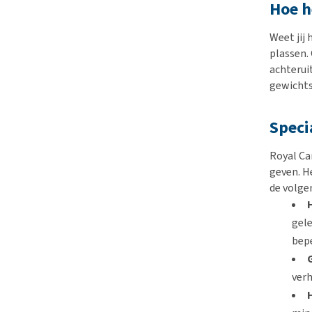
Hoe h
Weet jij 
plassen.
achteruit
gewichtsv
Speci
Royal Ca
geven. H
de volge
gele
bep
verh