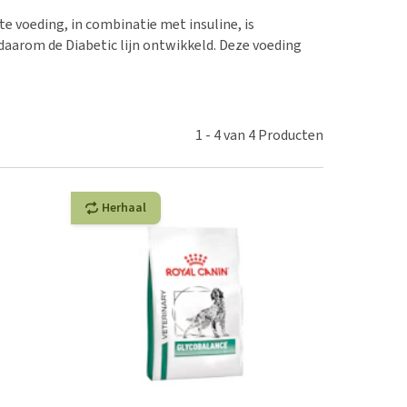
erproblemen
nd te zwaar wordt?
te voeding, in combinatie met insuline, is
derdom en dementie
lp! Mijn hond plast in
daarom de Diabetic lijn ontwikkeld. Deze voeding
is. Wat nu?
ergewicht en conditie
kijk alles
ieren, pezen en botten
uchtbaarheid
1
-
4
van
4
Producten
kijk alles
Herhaal