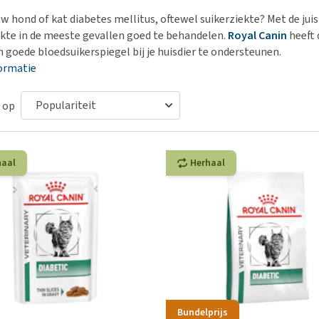
Bench
Nierproblemen
BARF
Ni
ho
er
w hond of kat diabetes mellitus, oftewel suikerziekte? Met de juis
Voer- en drinkbakken
Ouderdom en dementie
Puppy apotheek
Ou
He
nvoer
ekte in de meeste gevallen goed te behandelen.
Royal Canin
heeft 
hu
Op reis en onderweg
Overgewicht en conditie
Vuurwerkangst
Ov
n goede bloedsuikerspiegel bij je huisdier te ondersteunen.
r
Be
ormatie
Bekijk alles
Bekijk alles
Puppy benodigdheden
Sp
Bekijk alles
Vr
 op
Be
haal
Herhaal
Bundelprijs