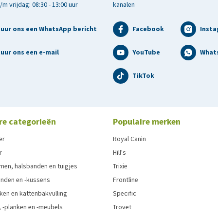
m vrijdag: 08:30 - 13:00 uur
kanalen
tuur ons een WhatsApp bericht
Facebook
Inst
uur ons een e-mail
YouTube
What
TikTok
re categorieën
Populaire merken
er
Royal Canin
r
Hill's
men, halsbanden en tuigjes
Trixie
den en -kussens
Frontline
ken en kattenbakvulling
Specific
 -planken en -meubels
Trovet