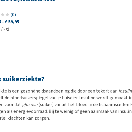
(
0
)
5
-
€ 59,95
 / kg)
s suikerziekte?
ekte is een gezondheidsaandoening die door een tekort aan
insuli
t de bloedsuikerspiegel van je huisdier. Insuline wordt gemaakt in
n voor dat
glucose
(suiker) vanuit het bloed in de lichaamscellen
n als energievoorraad. Bij te weinig of geen aanmaak van insuline,
rlei klachten kan zorgen.