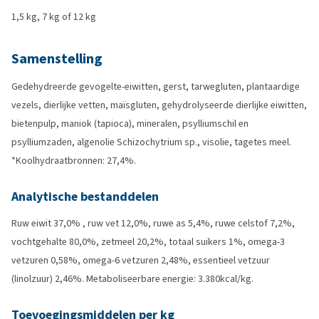
1,5 kg, 7 kg of 12 kg
Samenstelling
Gedehydreerde gevogelte-eiwitten, gerst, tarwegluten, plantaardige
vezels, dierlijke vetten, maïsgluten, gehydrolyseerde dierlijke eiwitten,
bietenpulp, maniok (tapioca), mineralen, psylliumschil en
psylliumzaden, algenolie Schizochytrium sp., visolie, tagetes meel.
*Koolhydraatbronnen: 27,4%.
Analytische bestanddelen
Ruw eiwit 37,0% , ruw vet 12,0%, ruwe as 5,4%, ruwe celstof 7,2%,
vochtgehalte 80,0%, zetmeel 20,2%, totaal suikers 1%, omega-3
vetzuren 0,58%, omega-6 vetzuren 2,48%, essentieel vetzuur
(linolzuur) 2,46%. Metaboliseerbare energie: 3.380kcal/kg.
Toevoegingsmiddelen per kg