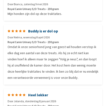
Door
Bianca
,
zaterdag 9 mei 2026
Royal Canin Urinary S/O Treats - 230 gram
Mijn honden zijn dol op deze traktaties.
Buddy is er dol op
Door
Nelma
,
woensdag 8 april 2026
Royal Canin Urinary S/O Treats - 230 gram
Omdat ik onze seniorhond jong van geest wil houden verstop ik
elke dag een aantal van deze treats. Als hij ze echt niet kan
vinden hoef ik alleen maar te zeggen "Volg je neus", en dan loopt
hij al snuffelend de kamer door. Het kost hem dan weinig moeite
deze heerlijke traktaties te vinden. Ik ben zo blij dat er nu eindelijk
een verantwoorde verwennerij is voor onze Buddy.
Heel lekker
Door
Jolanda
,
donderdag 8 januari 2026