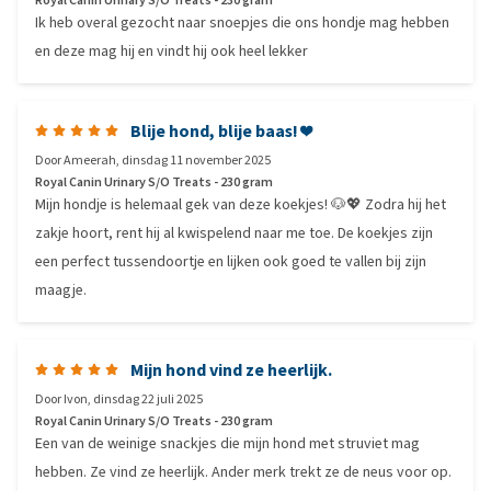
Royal Canin Urinary S/O Treats - 230 gram
Ik heb overal gezocht naar snoepjes die ons hondje mag hebben
en deze mag hij en vindt hij ook heel lekker
Blije hond, blije baas! ❤️
Door
Ameerah
,
dinsdag 11 november 2025
Royal Canin Urinary S/O Treats - 230 gram
Mijn hondje is helemaal gek van deze koekjes! 🐶💖 Zodra hij het
zakje hoort, rent hij al kwispelend naar me toe. De koekjes zijn
een perfect tussendoortje en lijken ook goed te vallen bij zijn
maagje.
Mijn hond vind ze heerlijk.
Door
Ivon
,
dinsdag 22 juli 2025
Royal Canin Urinary S/O Treats - 230 gram
Een van de weinige snackjes die mijn hond met struviet mag
hebben. Ze vind ze heerlijk. Ander merk trekt ze de neus voor op.