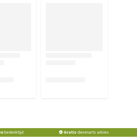
en
bedenktijd
Gratis
dierenarts advies