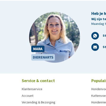
Heb je 
Wij zijn 
Maandag t/
S
St
Service & contact
Populai
Klantenservice
Hondenvo
Account
Kattenvoe
Verzending & Bezorging
Hondenrie