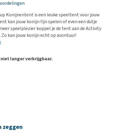
erproblemen
nd te zwaar wordt?
eoordelingen
derdom en dementie
lp! Mijn hond plast in
p Konijnentent is een leuke speeltent voor jouw
is. Wat nu?
ergewicht en conditie
tent kan jouw konijn fijn spelen of even een dutje
kijk alles
meer speelplezier koppel je de tent aan de Activity
ieren, pezen en botten
 Zo kan jouw konijn echt op avontuur!
uchtbaarheid
e
kijk alles
 niet langer verkrijgbaar.
n zeggen