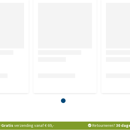
Gratis
verzending vanaf € 69,-
Retourneren?
30 dag