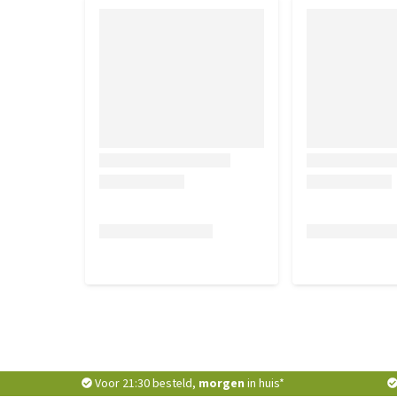
Voor 21:30 besteld,
morgen
in huis*