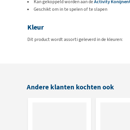
Kan gekoppeld worden aan de
Activity Konijnen
Geschikt om in te spelen of te slapen
Kleur
Dit product wordt assorti geleverd in de kleuren:
Blauw met paarse details
Grijs met beige
Afmetingen
36 x 36 x 36 cm
Andere klanten kochten ook