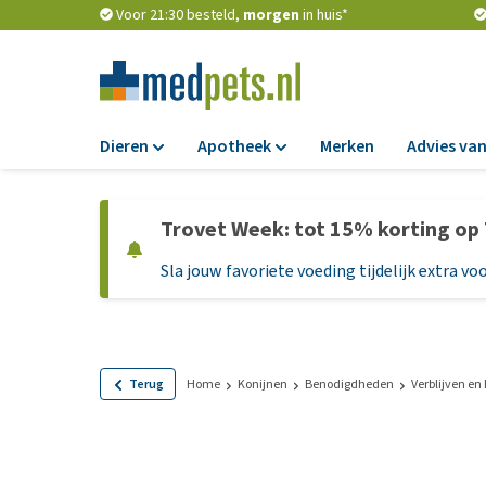
Voor 21:30 besteld,
morgen
in huis*
Dieren
Apotheek
Merken
Advies van
Voer
Apotheek
Trovet Week: tot 15% korting op
Hondenbrokken
Vlooien en teken
Sla jouw favoriete voeding tijdelijk extra voo
Natvoer
Ontworming
Dieetvoer
Medicijnen en
supplementen
Standaardvoer
Probiotica en we
Graanvrij honden
Terug
Home
Konijnen
Benodigdheden
Verblijven en
Vitamines en min
Puppyvoer en sna
Medische benodi
Glutenvrij honden