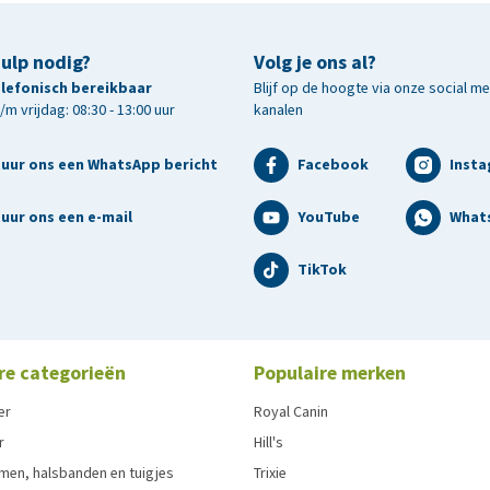
hulp nodig?
Volg je ons al?
telefonisch bereikbaar
Blijf op de hoogte via onze social m
m vrijdag: 08:30 - 13:00 uur
kanalen
tuur ons een WhatsApp bericht
Facebook
Inst
uur ons een e-mail
YouTube
What
TikTok
re categorieën
Populaire merken
er
Royal Canin
r
Hill's
men, halsbanden en tuigjes
Trixie