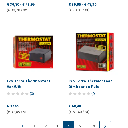
€ 30,70
-
€ 48,95
€ 39,95
-
€ 47,30
(€ 30,70 / st)
(€ 39,95 / st)
Exo Terra Thermostaat
Exo Terra Thermostaat
Aan/Uit
Dimbaar en Puls
(
0
)
(
0
)
€ 37,85
€ 68,40
(€ 37,85 / st)
(€ 68,40 / st)
...
1
2
3
4
5
9