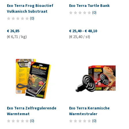
Exo Terra Frog Bioactief
Exo Terra Turtle Bank
Vulkanisch Substraat
(
0
)
(
0
)
€ 26,85
€ 25,40
-
€ 48,10
(€ 6,71 / kg)
(€ 25,40 / st)
Exo Terra Zelfregulerende
Exo Terra Keramische
Warmtemat
Warmtestraler
(
0
)
(
0
)