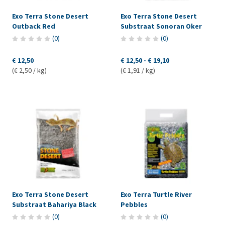
Exo Terra Stone Desert
Exo Terra Stone Desert
Outback Red
Substraat Sonoran Oker
(
0
)
(
0
)
€ 12,50
€ 12,50
-
€ 19,10
(€ 2,50 / kg)
(€ 1,91 / kg)
Exo Terra Stone Desert
Exo Terra Turtle River
Substraat Bahariya Black
Pebbles
(
0
)
(
0
)