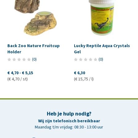
Back Zoo Nature Fruitcup
Lucky Reptile Aqua Crystals
Holder
Gel
(
0
)
(
0
)
€ 4,70
-
€ 5,15
€ 6,30
(€ 4,70 / st)
(€ 15,75 / l)
Heb je hulp nodig?
Wij zijn telefonisch bereikbaar
Maandag t/m vrijdag: 08:30 - 13:00 uur