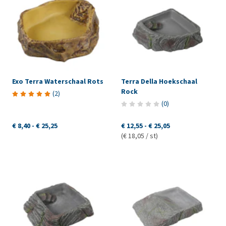
Exo Terra Waterschaal Rots
Terra Della Hoekschaal
Rock
(
2
)
(
0
)
€ 8,40
-
€ 25,25
€ 12,55
-
€ 25,05
(€ 18,05 / st)