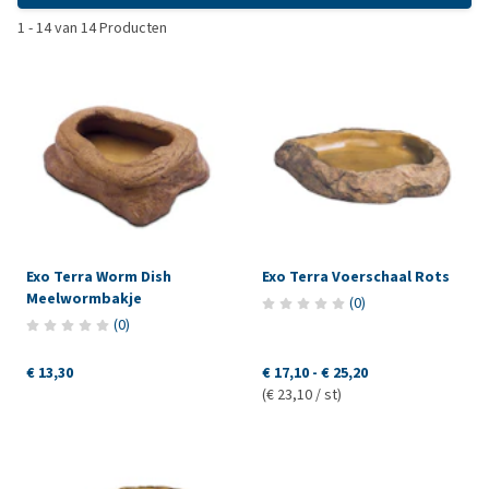
1
-
14
van
14
Producten
Exo Terra Worm Dish
Exo Terra Voerschaal Rots
Meelwormbakje
(
0
)
(
0
)
€ 13,30
€ 17,10
-
€ 25,20
(€ 23,10 / st)