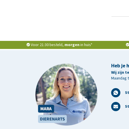
Voor 21:30 besteld,
morgen
in huis*
Heb je 
Wij zijn 
Maandag t/
S
St