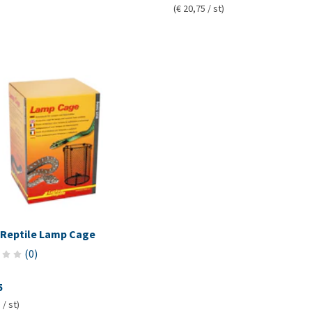
(€ 20,75 / st)
 Reptile Lamp Cage
(
0
)
5
 / st)