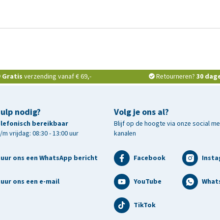
Gratis
verzending vanaf € 69,-
Retourneren?
30 dag
hulp nodig?
Volg je ons al?
telefonisch bereikbaar
Blijf op de hoogte via onze social m
m vrijdag: 08:30 - 13:00 uur
kanalen
tuur ons een WhatsApp bericht
Facebook
Inst
uur ons een e-mail
YouTube
What
TikTok