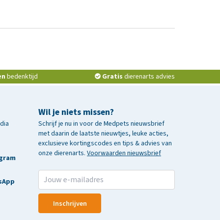
en
bedenktijd
Gratis
dierenarts advies
Wil je niets missen?
edia
Schrijf je nu in voor de Medpets nieuwsbrief
met daarin de laatste nieuwtjes, leuke acties,
exclusieve kortingscodes en tips & advies van
onze dierenarts.
Voorwaarden nieuwsbrief
agram
sApp
Inschrijven