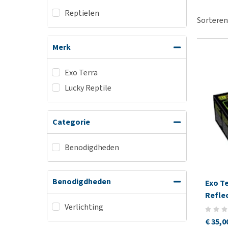
BARF
Hypoallergeen vo
Reptielen
Puppy apotheek
Sorteren
Biologisch honde
Vuurwerkangst
Vegan hondenvoe
Merk
Bekijk alles
Snacks
Bekijk alles
Exo Terra
Lucky Reptile
Categorie
Benodigdheden
Benodigdheden
Exo T
Refle
Verlichting
€ 35,0