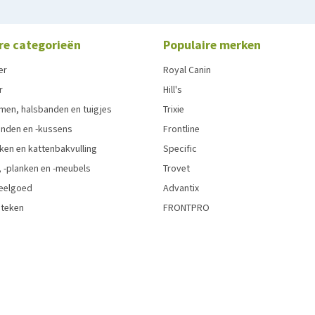
re categorieën
Populaire merken
er
Royal Canin
r
Hill's
men, halsbanden en tuigjes
Trixie
den en -kussens
Frontline
ken en kattenbakvulling
Specific
 -planken en -meubels
Trovet
eelgoed
Advantix
 teken
FRONTPRO