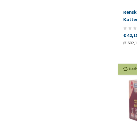
Renske
Katte
€ 42,1
(€ 602,1
Her