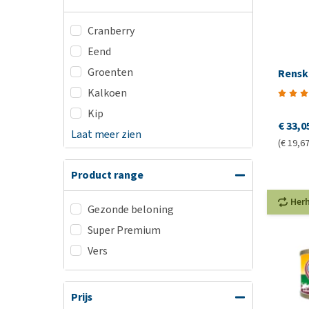
Cranberry
Eend
Groenten
Rensk
Kalkoen
Kip
€ 33,0
Laat meer zien
(€ 19,67
Product range
Her
Gezonde beloning
Super Premium
Vers
Prijs