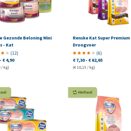
e Gezonde Beloning Mini
Renske Kat Super Premium 
s - Kat
Droogvoer
(
12
)
(
6
)
-
€ 4,90
€ 7,30
-
€ 62,65
 / kg)
(€ 10,15 / kg)
haal
Herhaal