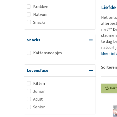
BARF
Hypoallergeen vo
Brokken
Liefde
Puppy apotheek
Biologisch honde
Natvoer
Het ont
Vuurwerkangst
Vegan hondenvoe
Snacks
allerbes
Bekijk alles
Snacks
niet?” De
stromen 
Bekijk alles
Snacks
te dag b
natuurli
Kattensnoepjes
Meer inf
Sorteren
Levensfase
Kitten
Her
Junior
Adult
Senior