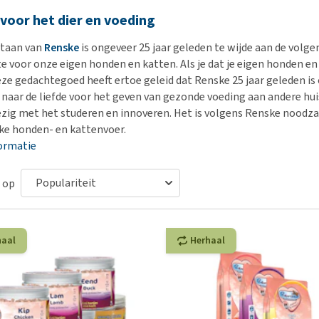
Bench
Nierproblemen
BARF
Ni
ho
er
 voor het dier en voeding
Voer- en drinkbakken
Ouderdom en dementie
Puppy apotheek
Ou
He
nvoer
hu
staan van
Renske
is ongeveer 25 jaar geleden te wijde aan de volg
Op reis en onderweg
Overgewicht en conditie
Vuurwerkangst
Ov
r
te voor onze eigen honden en katten. Als je dat je eigen honden e
Be
Bekijk alles
Bekijk alles
Puppy benodigdheden
Sp
ze gedachtegoed heeft ertoe geleid dat Renske 25 jaar geleden is o
Bekijk alles
naar de liefde voor het geven van gezonde voeding aan andere hui
Vr
ezig met het studeren en innoveren. Het is volgens Renske noodza
Be
jke honden- en kattenvoer.
ormatie
 op
haal
Herhaal