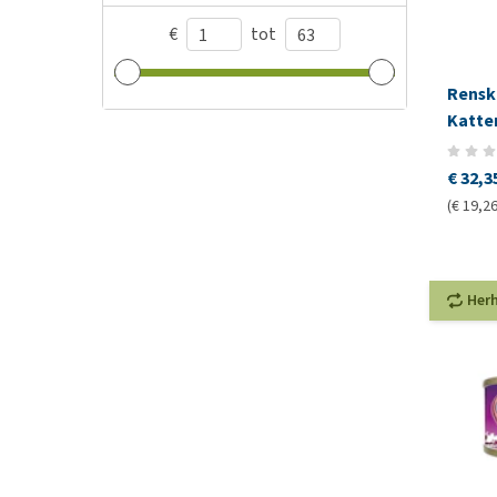
€
tot
Rensk
Katte
€ 32,3
(€ 19,26
Her