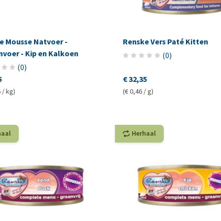
e Mousse Natvoer -
Renske Vers Paté Kitten
nvoer - Kip en Kalkoen
(
0
)
(
0
)
5
€ 32,35
 / kg)
(€ 0,46 / g)
haal
Herhaal