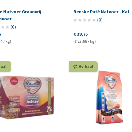
 Natvoer Graanvrij -
Renske Paté Natvoer - Kat
nvoer
(
0
)
(
0
)
5
€ 39,75
4 / kg)
(€ 23,66 / kg)
haal
Herhaal