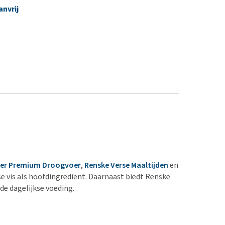
nvrij
per Premium Droogvoer
,
Renske Verse Maaltijden
en
rse vis als hoofdingrediënt. Daarnaast biedt Renske
de dagelijkse voeding.