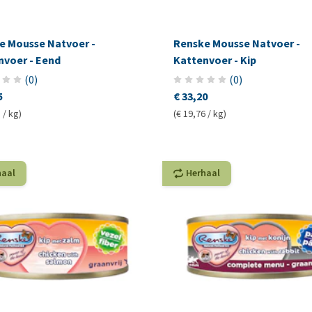
e Mousse Natvoer -
Renske Mousse Natvoer -
nvoer - Eend
Kattenvoer - Kip
(
0
)
(
0
)
5
€ 33,20
 / kg)
(€ 19,76 / kg)
haal
Herhaal