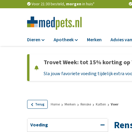
Voor 21:30 besteld,
morgen
in huis*
Dieren
Apotheek
Merken
Advies van
Voer
Apotheek
Trovet Week: tot 15% korting op
Hondenbrokken
Vlooien en teken
Sla jouw favoriete voeding tijdelijk extra voo
Natvoer
Ontworming
Dieetvoer
Medicijnen en
supplementen
Standaardvoer
Probiotica en we
Graanvrij honden
Terug
Home
Merken
Renske
Katten
Voer
Vitamines en min
Puppyvoer en sna
Ren
Medische benodi
Glutenvrij honden
Voeding