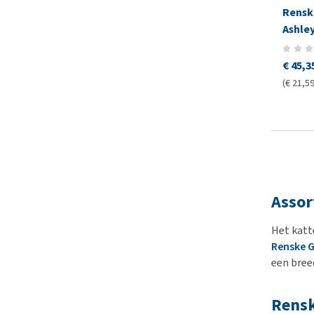
Rensk
Ashle
€ 45,3
(€ 21,59
Assor
Het katt
Renske 
een bree
Rensk