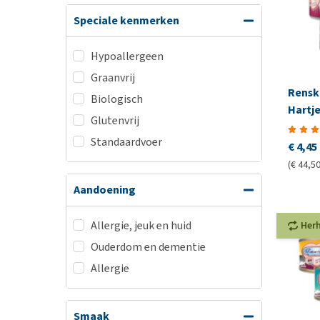
Speciale kenmerken
Hypoallergeen
Graanvrij
Rensk
Biologisch
Hartje
Glutenvrij
Standaardvoer
€ 4,45
(€ 44,50
Aandoening
Allergie, jeuk en huid
Her
Ouderdom en dementie
Allergie
Smaak