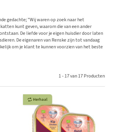
erproblemen
nd te zwaar wordt?
derdom en dementie
lp! Mijn hond plast in
is. Wat nu?
ende gedachte; ”Wij waren op zoek naar het
ergewicht en conditie
n katten kunt geven, waarom die van een ander
kijk alles
ieren, pezen en botten
ntstaan. De liefde voor je eigen huisdier door laten
sdieren. De eigenaren van Renske zijn tot vandaag
uchtbaarheid
kelijk om je klant te kunnen voorzien van het beste
kijk alles
1
-
17
van
17
Producten
Herhaal