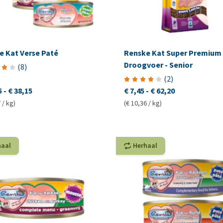
e Kat Verse Paté
Renske Kat Super Premium
Droogvoer - Senior
(
8
)
(
2
)
5
-
€ 38,15
€ 7,45
-
€ 62,20
 / kg)
(€ 10,36 / kg)
haal
Herhaal