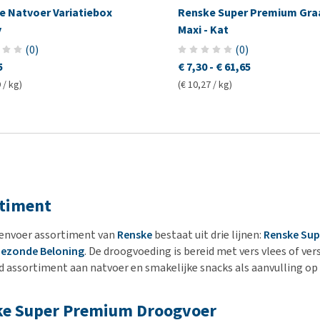
e Natvoer Variatiebox
Renske Super Premium Graa
y
Maxi - Kat
(
0
)
(
0
)
5
€ 7,30
-
€ 61,65
 / kg)
(€ 10,27 / kg)
timent
envoer assortiment van
Renske
bestaat uit drie lijnen:
Renske Su
Gezonde Beloning
. De droogvoeding is bereid met vers vlees of ve
d assortiment aan natvoer en smakelijke snacks als aanvulling op 
e Super Premium Droogvoer