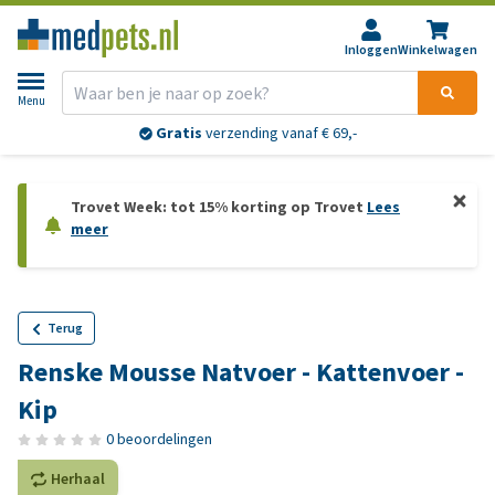
Inloggen
Winkelwagen
Menu
Gratis
verzending vanaf € 69,-
Trovet Week: tot 15% korting op Trovet
Lees
meer
Terug
Renske Mousse Natvoer - Kattenvoer -
Kip
0 beoordelingen
Herhaal