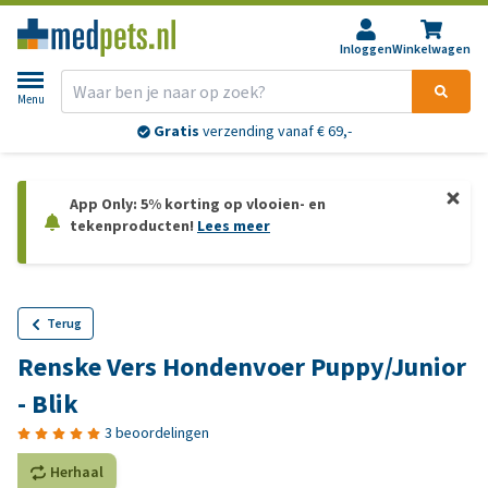
Inloggen
Winkelwagen
Menu
Gratis
verzending vanaf € 69,-
App Only: 5% korting op vlooien- en
tekenproducten!
Lees meer
Terug
Renske Vers Hondenvoer Puppy/Junior
- Blik
3 beoordelingen
Herhaal