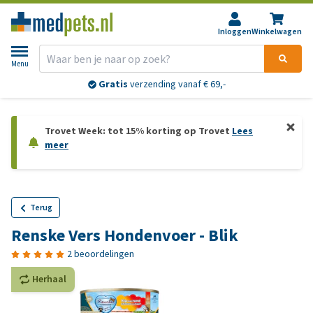
Inloggen
Winkelwagen
Menu
Gratis
verzending vanaf € 69,-
Trovet Week: tot 15% korting op Trovet
Lees
meer
Terug
Renske Vers Hondenvoer - Blik
2 beoordelingen
Herhaal