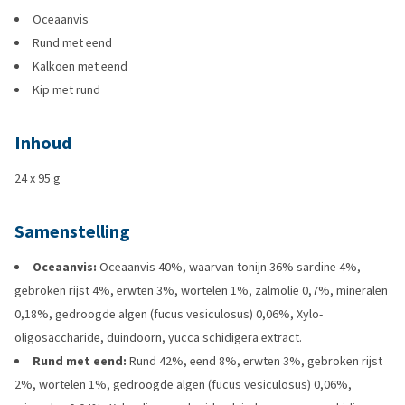
Oceaanvis
Rund met eend
Kalkoen met eend
Kip met rund
Inhoud
24 x 95 g
Samenstelling
Oceaanvis:
Oceaanvis 40%, waarvan tonijn 36% sardine 4%,
gebroken rijst 4%, erwten 3%, wortelen 1%, zalmolie 0,7%, mineralen
0,18%, gedroogde algen (fucus vesiculosus) 0,06%, Xylo-
oligosaccharide, duindoorn, yucca schidigera extract.
Rund met eend:
Rund 42%, eend 8%, erwten 3%, gebroken rijst
2%, wortelen 1%, gedroogde algen (fucus vesiculosus) 0,06%,