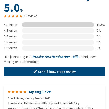
5.0
/5
2 Reviews
5 Sterren
100%
4 Sterren
0%
3 Sterren
0%
2 Sterren
0%
1 Sterren
0%
Heb je ervaring met
Renske Vers Hondenvoer - Blik
? Geef jouw
mening over dit product
Schrijf jouw eigen review
My dog Love
Door
Liliane
,
zondag 5 maart 2023
Renske Vers Hondenvoer - Blik - Kip met Rund - 24 x 95 g
Very good, my dog ??feeds her in the morning only with this