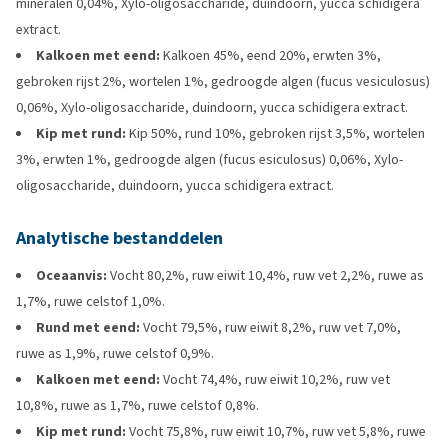
mineralen 0,04%, Xylo-oligosaccharide, duindoorn, yucca schidigera
extract.
Kalkoen met eend:
Kalkoen 45%, eend 20%, erwten 3%,
gebroken rijst 2%, wortelen 1%, gedroogde algen (fucus vesiculosus)
0,06%, Xylo-oligosaccharide, duindoorn, yucca schidigera extract.
Kip met rund:
Kip 50%, rund 10%, gebroken rijst 3,5%, wortelen
3%, erwten 1%, gedroogde algen (fucus esiculosus) 0,06%, Xylo-
oligosaccharide, duin­doorn, yucca schidigera extract.
Analytische bestanddelen
Oceaanvis:
Vocht 80,2%, ruw eiwit 10,4%, ruw vet 2,2%, ruwe as
1,7%, ruwe celstof 1,0%.
Rund met eend:
Vocht 79,5%, ruw eiwit 8,2%, ruw vet 7,0%,
ruwe as 1,9%, ruwe celstof 0,9%.
Kalkoen met eend:
Vocht 74,4%, ruw eiwit 10,2%, ruw vet
10,8%, ruwe as 1,7%, ruwe celstof 0,8%.
Kip met rund:
Vocht 75,8%, ruw eiwit 10,7%, ruw vet 5,8%, ruwe