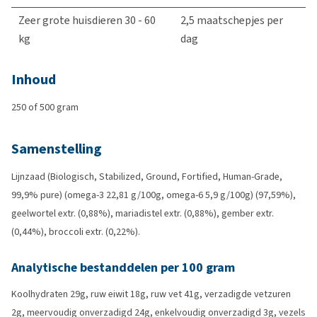
Zeer grote huisdieren 30 - 60
2,5 maatschepjes per
kg
dag
Inhoud
250 of 500 gram
Samenstelling
Lijnzaad (Biologisch, Stabilized, Ground, Fortified, Human-Grade,
99,9% pure) (omega-3 22,81 g/100g, omega-6 5,9 g/100g) (97,59%),
geelwortel extr. (0,88%), mariadistel extr. (0,88%), gember extr.
(0,44%), broccoli extr. (0,22%).
Analytische bestanddelen per 100 gram
Koolhydraten 29g, ruw eiwit 18g, ruw vet 41g, verzadigde vetzuren
2g, meervoudig onverzadigd 24g, enkelvoudig onverzadigd 3g, vezels