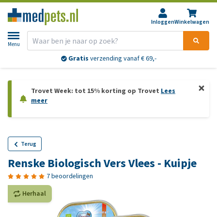
Inloggen
Winkelwagen
Menu
Gratis
verzending vanaf € 69,-
Trovet Week: tot 15% korting op Trovet
Lees
meer
Terug
Renske Biologisch Vers Vlees - Kuipje
7 beoordelingen
Herhaal