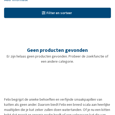
Filter en sorteer
Geen producten gevonden
Er zijn helaas geen producten gevonden. Probeer de zoekfunctie of
een andere categorie.
Felix begrijpt de unieke behoeften en verfijnde smaakpapillen van
katten als geen ander. Daarom biedt Felix een breed scala aan heerlijke
maaltijden die je kat zeker zullen doen watertanden. Of je nu een kitten
hebt dat groeit en energie nodig heeft of een volwassen kat die van