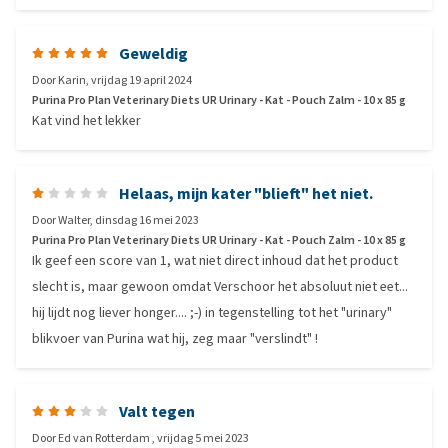
Geweldig
Door
Karin
,
vrijdag 19 april 2024
Purina Pro Plan Veterinary Diets UR Urinary - Kat - Pouch Zalm - 10 x 85 g
Kat vind het lekker
Helaas, mijn kater "blieft" het niet.
Door
Walter
,
dinsdag 16 mei 2023
Purina Pro Plan Veterinary Diets UR Urinary - Kat - Pouch Zalm - 10 x 85 g
Ik geef een score van 1, wat niet direct inhoud dat het product
slecht is, maar gewoon omdat Verschoor het absoluut niet eet...
hij lijdt nog liever honger.... ;-) in tegenstelling tot het "urinary"
blikvoer van Purina wat hij, zeg maar "verslindt" !
Valt tegen
Door
Ed van Rotterdam
,
vrijdag 5 mei 2023