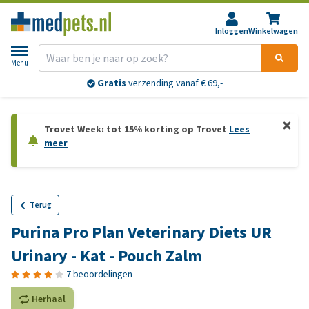
Inloggen
Winkelwagen
Menu
Gratis
verzending vanaf € 69,-
Trovet Week: tot 15% korting op Trovet
Lees
meer
Terug
Purina Pro Plan Veterinary Diets UR
Urinary - Kat - Pouch Zalm
7 beoordelingen
Herhaal