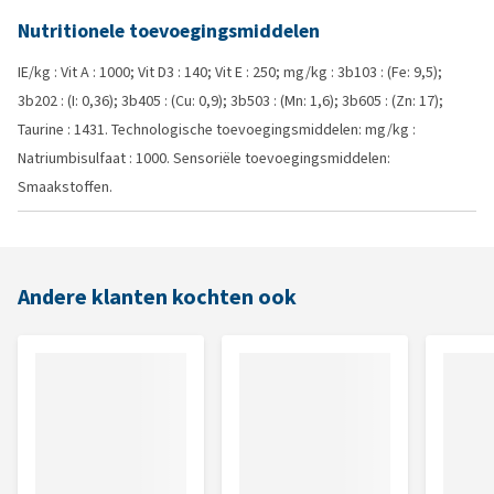
Nutritionele toevoegingsmiddelen
IE/kg : Vit A : 1000; Vit D3 : 140; Vit E : 250; mg/kg : 3b103 : (Fe: 9,5);
3b202 : (I: 0,36); 3b405 : (Cu: 0,9); 3b503 : (Mn: 1,6); 3b605 : (Zn: 17);
Taurine : 1431. Technologische toevoegingsmiddelen: mg/kg :
Natriumbisulfaat : 1000. Sensoriële toevoegingsmiddelen:
Smaakstoffen.
Andere klanten kochten ook