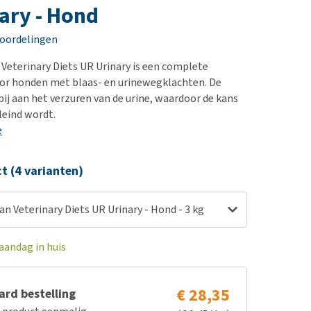
erproblemen
nd te zwaar wordt?
ary - Hond
derdom en dementie
lp! Mijn hond plast in
eoordelingen
is. Wat nu?
ergewicht en conditie
kijk alles
 Veterinary Diets UR Urinary is een complete
ieren, pezen en botten
oor honden met blaas- en urinewegklachten. De
uchtbaarheid
bij aan het verzuren van de urine, waardoor de kans
leind wordt.
kijk alles
e
ct (4 varianten)
an Veterinary Diets UR Urinary - Hond - 3 kg
aandag in huis
€ 28,35
rd bestelling