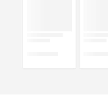
Eiwit: 22,0%,Vetgehalte: 15,0%,Ruwe as: 4,9%,Ruwe 
0,7%,Chloriden: 0,7%,Zwavel: 0,3%,Natrium: 0,2%,
Nutritionele toevoegingsmiddelen
IE/kg: Vit A: 30 000; Vit D3: 1 000; Vit E: 350; mg/kg
watervrij: (I:2,7); Koper(II)sulfaat-pentahydraat: (
Zinksulfaat-monohydraat: (Zn: 160); Natriumseleniet: