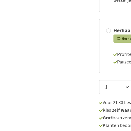
Bestel j
Herhaal
Herh
Profite
Pauzee
Voor 21:30 be
Kies zelf
waa
Gratis
verzend
Klanten beoo