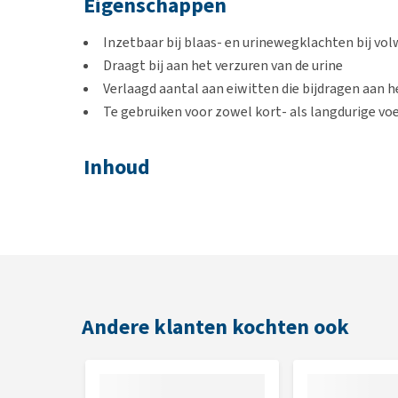
Eigenschappen
Inzetbaar bij blaas- en urinewegklachten bij v
Draagt bij aan het verzuren van de urine
Verlaagd aantal aan eiwitten die bijdragen aan h
Te gebruiken voor zowel kort- als langdurige vo
Inhoud
3 kg, 2 x 3 kg, 12 kg of 2 x 12 kg
Samenstelling
Maïs*, tarwebloem*, gedroogd gevogelte-eiwit*, rij
bietenpulp*, gedroogd ei*, mineralen, visolie. Urin
Andere klanten kochten ook
Analytische bestanddelen