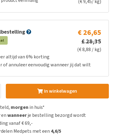
e product eenmalig
(€ 9,45/ kg)
€ 26,65
bestelling
€ 28,35
aal
(€ 8,88 / kg)
er altijd van 6% korting
r of annuleer eenvoudig wanneer jij dat wilt
In winkelwagen
steld,
morgen
in huis*
r
en
wanneer
je bestelling bezorgd wordt
ing vanaf € 69,-
rdelen Medpets met een
4,6/5