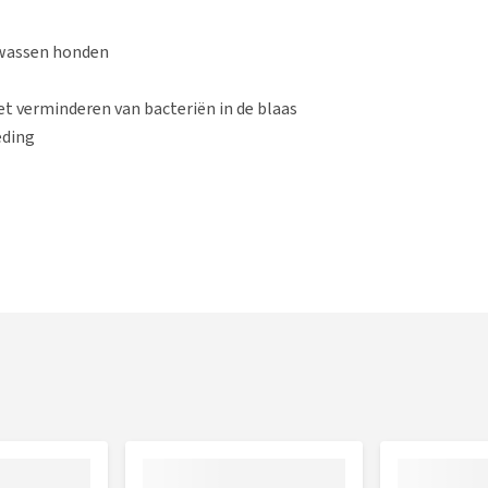
olwassen honden
et verminderen van bacteriën in de blaas
eding
st*, varkensvet, maïseiwitmeel*, digest, gedroogde
everzurende stoffen: calciumsulfaat, fosforzuur. *Ewitbron