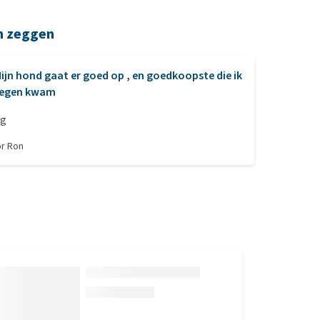
n zeggen
ijn hond gaat er goed op , en goedkoopste die ik
egen kwam
ng
or
Ron