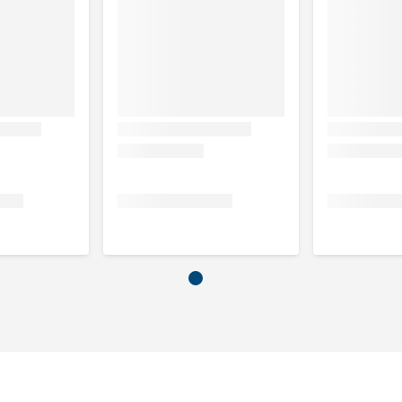
celstof: 1,5%,Calcium: 0,7%,Fosfor: 0,7%,Kalium:
Magnesium: 0,08%.
: IJzer(II)sulfaat-monohydraat: (Fe: 170); Calciumjodaat,
Cu:18); Mangaan(II)sulfaat-monohydraat: (Mn:64);
 (Se: 0,18).