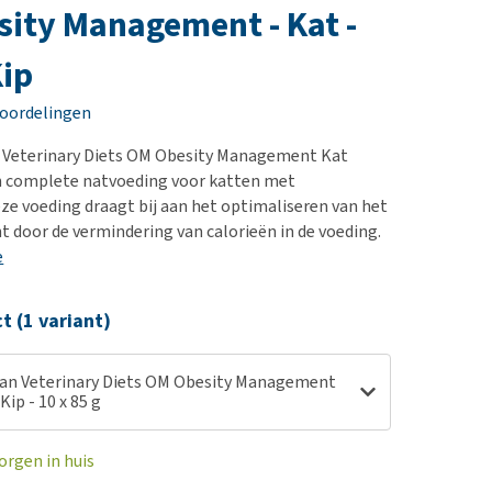
erproblemen
nd te zwaar wordt?
ity Management - Kat -
derdom en dementie
lp! Mijn hond plast in
ip
is. Wat nu?
ergewicht en conditie
kijk alles
eoordelingen
ieren, pezen en botten
uchtbaarheid
n Veterinary Diets OM Obesity Management Kat
en complete natvoeding voor katten met
kijk alles
ze voeding draagt bij aan het optimaliseren van het
 door de vermindering van calorieën in de voeding.
e
ct (1 variant)
lan Veterinary Diets OM Obesity Management
Kip - 10 x 85 g
orgen in huis