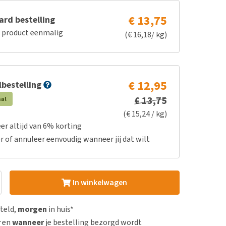
€ 13,75
rd bestelling
e product eenmalig
(€ 16,18/ kg)
€ 12,95
bestelling
€ 13,75
aal
(€ 15,24 / kg)
er altijd van 6% korting
r of annuleer eenvoudig wanneer jij dat wilt
In winkelwagen
steld,
morgen
in huis*
r
en
wanneer
je bestelling bezorgd wordt