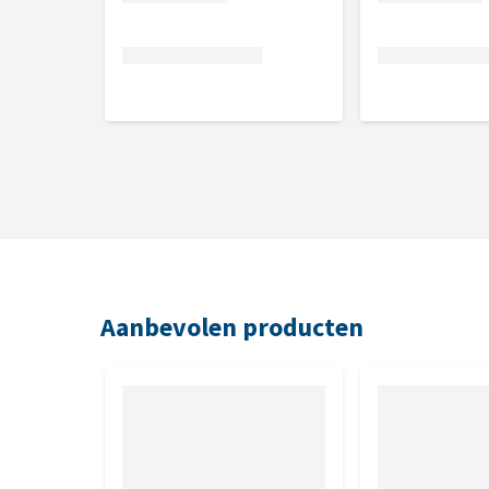
10 x 85 g
Samenstelling
Vlees en dierlijke bijproducten (waarvan 14% kip), p
granen.
Analytische bestanddelen
Vocht: 80%, Eiwit: 10,6%, Vetgehalte: 2,5%, Ruwe as
Nutritionele toevoegingsmiddelen
Aanbevolen producten
IE/kg : Vit A : 1180; Vit D3 : 165; mg/kg : 3b103 : (Fe: 11
20); Taurine : 1449. Sensoriële toevoegingsmiddelen