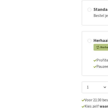
Standaa
Bestel j
Herhaal
Herh
Profite
Pauzee
Voor 21:30 be
Kies zelf
waa