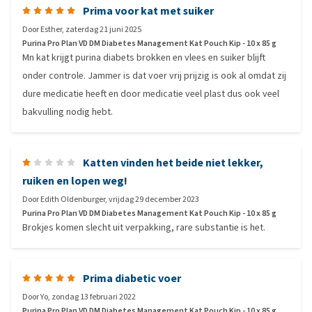
Prima voor kat met suiker
Door
Esther
,
zaterdag 21 juni 2025
Purina Pro Plan VD DM Diabetes Management Kat Pouch Kip - 10 x 85 g
Mn kat krijgt purina diabets brokken en vlees en suiker blijft
onder controle. Jammer is dat voer vrij prijzig is ook al omdat zij
dure medicatie heeft en door medicatie veel plast dus ook veel
bakvulling nodig hebt.
Katten vinden het beide niet lekker,
ruiken en lopen weg!
Door
Edith Oldenburger
,
vrijdag 29 december 2023
Purina Pro Plan VD DM Diabetes Management Kat Pouch Kip - 10 x 85 g
Brokjes komen slecht uit verpakking, rare substantie is het.
Prima diabetic voer
Door
Yo
,
zondag 13 februari 2022
Purina Pro Plan VD DM Diabetes Management Kat Pouch Kip - 10 x 85 g