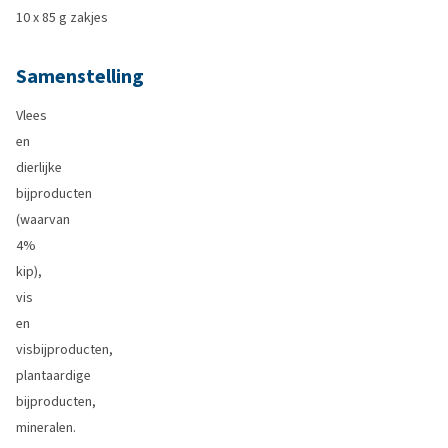
10 x 85 g zakjes
Samenstelling
Vlees
en
dierlijke
bijproducten
(waarvan
4%
kip),
vis
en
visbijproducten,
plantaardige
bijproducten,
mineralen.