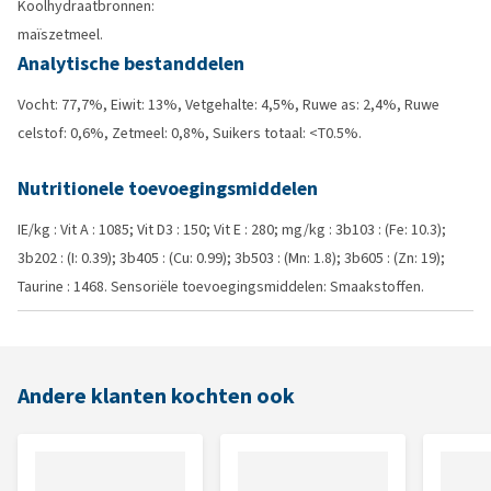
Koolhydraatbronnen:
maïszetmeel.
Analytische bestanddelen
Vocht: 77,7%, Eiwit: 13%, Vetgehalte: 4,5%, Ruwe as: 2,4%, Ruwe
celstof: 0,6%, Zetmeel: 0,8%, Suikers totaal: <T0.5%.
Nutritionele toevoegingsmiddelen
IE/kg : Vit A : 1085; Vit D3 : 150; Vit E : 280; mg/kg : 3b103 : (Fe: 10.3);
3b202 : (I: 0.39); 3b405 : (Cu: 0.99); 3b503 : (Mn: 1.8); 3b605 : (Zn: 19);
Taurine : 1468. Sensoriële toevoegingsmiddelen: Smaakstoffen.
Andere klanten kochten ook