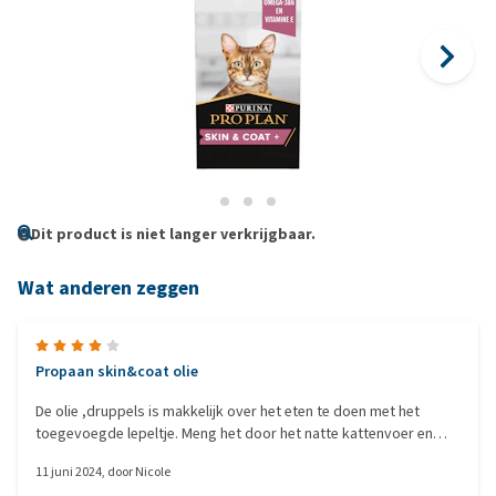
Dit product is niet langer verkrijgbaar.
Wat anderen zeggen
Propaan skin&coat olie
De olie ,druppels is makkelijk over het eten te doen met het
toegevoegde lepeltje. Meng het door het natte kattenvoer en
onze 5 katten aten het zo op. Zag ook verbetering bij de kat die
11 juni 2024
, door
Nicole
kale plekjes had.