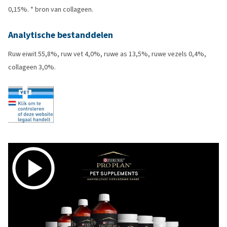
0,15%. * bron van collageen.
Analytische bestanddelen
Ruw eiwit 55,8%, ruw vet 4,0%, ruwe as 13,5%, ruwe vezels 0,4%,
collageen 3,0%.