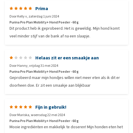
Prima
Door
Kelly v
,
zaterdag 1 juni 2024
Purina Pro Plan Mobility+ Hond Poeder - 60 g
Dit product heb ik geprobeerd. Het is geweldig. Mijn hond komt
veel minder stijf van de bank af na een slaapje.
Helaas zit er een smaakje aan
Door
Hanny
,
vrijdag 31 mei 2024
Purina Pro Plan Mobility+ Hond Poeder - 60 g
Geprobeerd maar mijn hondjes willen niet meer eten als ik dit er
doorheen doe. Er zit een smaakje aan blijkbaar
Fijn in gebruik!
Door
Mariska
,
woensdag 22 mei 2024
Purina Pro Plan Mobility+ Hond Poeder - 60 g
Mooie ingrediënten en makkelijk te doseren! Mijn honden eten het