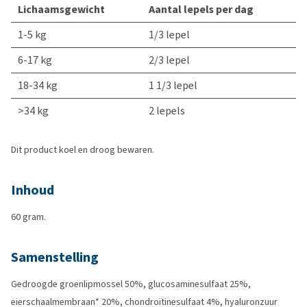
Lichaamsgewicht
Aantal lepels per dag
1-5 kg
1/3 lepel
6-17 kg
2/3 lepel
18-34 kg
1 1/3 lepel
>34 kg
2 lepels
Dit product koel en droog bewaren.
Inhoud
60 gram.
Samenstelling
Gedroogde groenlipmossel 50%, glucosaminesulfaat 25%,
eierschaalmembraan* 20%, chondroïtinesulfaat 4%, hyaluronzuur