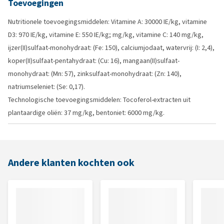
Toevoegingen
Nutritionele toevoegingsmiddelen: Vitamine A: 30000 IE/kg, vitamine
D3: 970 IE/kg, vitamine E: 550 IE/kg; mg/kg, vitamine C: 140 mg/kg,
ijzer(II)sulfaat-monohydraat: (Fe: 150), calciumjodaat, watervrij: (I: 2,4),
koper(II)sulfaat-pentahydraat: (Cu: 16), mangaan(II)sulfaat-
monohydraat: (Mn: 57), zinksulfaat-monohydraat: (Zn: 140),
natriumseleniet: (Se: 0,17).
Technologische toevoegingsmiddelen: Tocoferol-extracten uit
plantaardige oliën: 37 mg/kg, bentoniet: 6000 mg/kg.
Andere klanten kochten ook