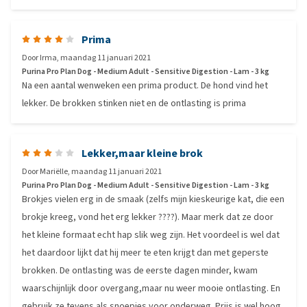
Prima
Door
Irma
,
maandag 11 januari 2021
Purina Pro Plan Dog - Medium Adult - Sensitive Digestion - Lam - 3 kg
Na een aantal wenweken een prima product. De hond vind het
lekker. De brokken stinken niet en de ontlasting is prima
Lekker,maar kleine brok
Door
Mariëlle
,
maandag 11 januari 2021
Purina Pro Plan Dog - Medium Adult - Sensitive Digestion - Lam - 3 kg
Brokjes vielen erg in de smaak (zelfs mijn kieskeurige kat, die een
brokje kreeg, vond het erg lekker ????). Maar merk dat ze door
het kleine formaat echt hap slik weg zijn. Het voordeel is wel dat
het daardoor lijkt dat hij meer te eten krijgt dan met geperste
brokken. De ontlasting was de eerste dagen minder, kwam
waarschijnlijk door overgang,maar nu weer mooie ontlasting. En
gebruik ze tevens als snoepjes voor onderweg. Prijs is wel hoog,