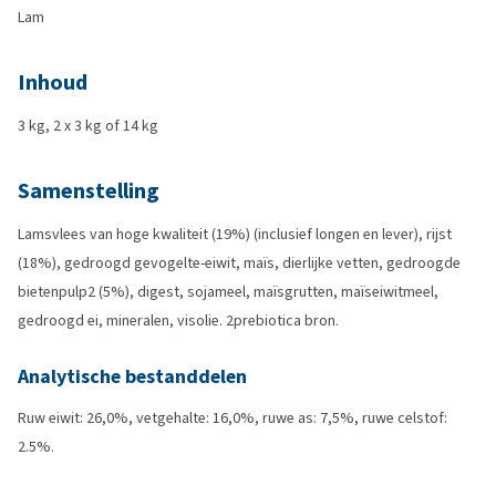
Lam
Inhoud
3 kg, 2 x 3 kg of 14 kg
Samenstelling
Lamsvlees van hoge kwaliteit (19%) (inclusief longen en lever), rijst
(18%), gedroogd gevogelte-eiwit, maïs, dierlijke vetten, gedroogde
bietenpulp2 (5%), digest, sojameel, maïsgrutten, maïseiwitmeel,
gedroogd ei, mineralen, visolie. 2prebiotica bron.
Analytische bestanddelen
Ruw eiwit: 26,0%, vetgehalte: 16,0%, ruwe as: 7,5%, ruwe celstof:
2.5%.