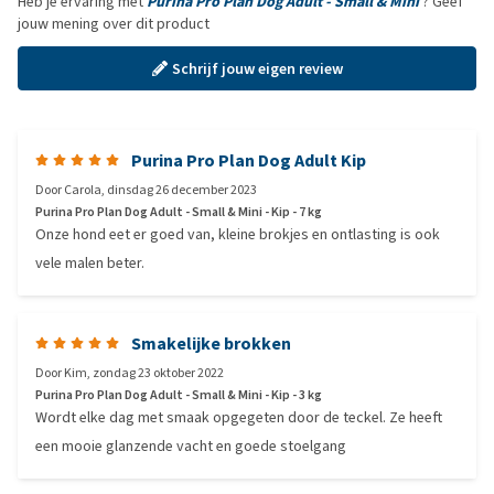
Heb je ervaring met
Purina Pro Plan Dog Adult - Small & Mini
? Geef
jouw mening over dit product
Schrijf jouw eigen review
Purina Pro Plan Dog Adult Kip
Door
Carola
,
dinsdag 26 december 2023
Purina Pro Plan Dog Adult - Small & Mini - Kip - 7 kg
Onze hond eet er goed van, kleine brokjes en ontlasting is ook
vele malen beter.
Smakelijke brokken
Door
Kim
,
zondag 23 oktober 2022
Purina Pro Plan Dog Adult - Small & Mini - Kip - 3 kg
Wordt elke dag met smaak opgegeten door de teckel. Ze heeft
een mooie glanzende vacht en goede stoelgang