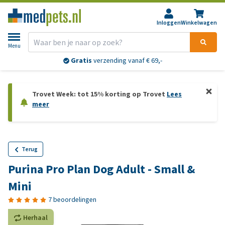
Inloggen
Winkelwagen
Menu
Gratis
verzending vanaf € 69,-
Trovet Week: tot 15% korting op Trovet
Lees
meer
Terug
Purina Pro Plan Dog Adult - Small &
Mini
7 beoordelingen
Herhaal