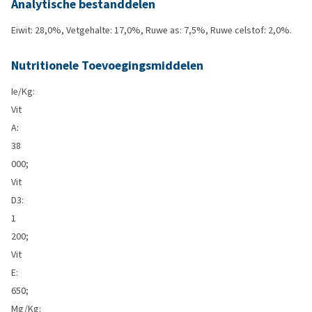
Analytische bestanddelen
Eiwit: 28,0%, Vetgehalte: 17,0%, Ruwe as: 7,5%, Ruwe celstof: 2,0%.
Nutritionele Toevoegingsmiddelen
Ie/Kg:
Vit
A:
38
000;
Vit
D3:
1
200;
Vit
E:
650;
Mg/Kg: