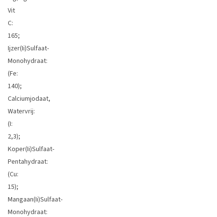
Vit
C:
165;
Ijzer(Ii)Sulfaat-
Monohydraat:
(Fe:
140);
Calciumjodaat,
Watervrij:
(I:
2,3);
Koper(Ii)Sulfaat-
Pentahydraat:
(Cu:
15);
Mangaan(Ii)Sulfaat-
Monohydraat: