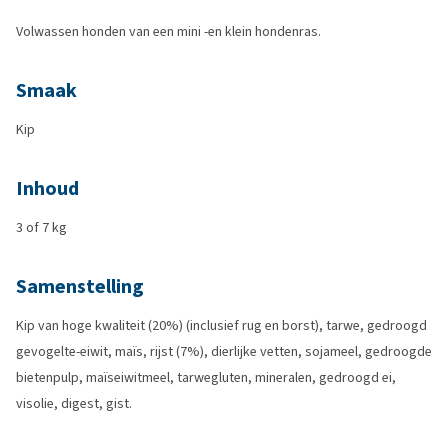
Volwassen honden van een mini -en klein hondenras.
Smaak
Kip
Inhoud
3 of 7 kg
Samenstelling
Kip van hoge kwaliteit (20%) (inclusief rug en borst), tarwe, gedroogd
gevogelte-eiwit, maïs, rijst (7%), dierlijke vetten, sojameel, gedroogde
bietenpulp, maïseiwitmeel, tarwegluten, mineralen, gedroogd ei,
visolie, digest, gist.