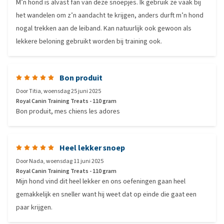
M’n hond is alvast fan van deze snoepjes. Ik gebruik ze vaak bij
het wandelen om z’n aandacht te krijgen, anders durft m’n hond
nogal trekken aan de leiband. Kan natuurlijk ook gewoon als
lekkere beloning gebruikt worden bij training ook.
Bon produit
Door
Titia
,
woensdag 25 juni 2025
Royal Canin Training Treats - 110 gram
Bon produit, mes chiens les adores
Heel lekker snoep
Door
Nada
,
woensdag 11 juni 2025
Royal Canin Training Treats - 110 gram
Mijn hond vind dit heel lekker en ons oefeningen gaan heel
gemakkelijk en sneller want hij weet dat op einde die gaat een
paar krijgen.