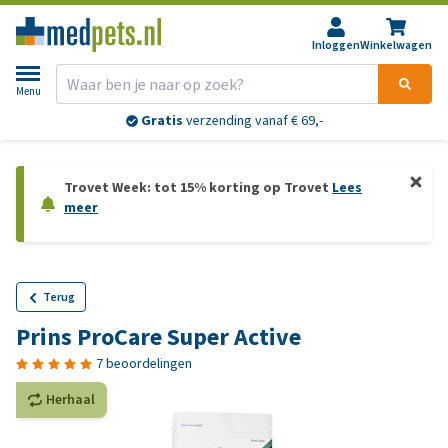
Inloggen
Winkelwagen
Menu
Gratis
verzending vanaf € 69,-
Trovet Week: tot 15% korting op Trovet
Lees
meer
Terug
Prins ProCare Super Active
7 beoordelingen
Herhaal