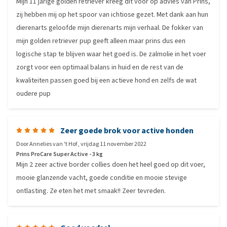
Mijn 11 jarige golden retriever kreeg dit voor op advies van Prins,
zij hebben mij op het spoor van ichtiose gezet. Met dank aan hun
dierenarts geloofde mijn dierenarts mijn verhaal. De fokker van
mijn golden retriever pup geeft alleen maar prins dus een
logische stap te blijven waar het goed is. De zalmolie in het voer
zorgt voor een optimaal balans in huid en de rest van de
kwaliteiten passen goed bij een actieve hond en zelfs de wat
oudere pup
Zeer goede brok voor active honden
Door
Annelies van 't Hof
,
vrijdag 11 november 2022
Prins ProCare Super Active - 3 kg
Mijn 2 zeer active border collies doen het heel goed op dit voer,
mooie glanzende vacht, goede conditie en mooie stevige
ontlasting. Ze eten het met smaak!! Zeer tevreden.