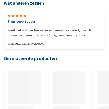
Wat anderen zeggen
Prins geperst voer
Weet niet wat hier hiervan moet denken.Lijkt goed,maar de
honden verharen bizar en na 1 dag vers vlees met bruinbrood
bijna geen haar meer te vinden.Ook veel ontlasting,wat te veel is
28 augustus 2023
, door
Ageeth
n de verhouding die ze krijgen.Nee,koop het niet weer.
Gerelateerde producten