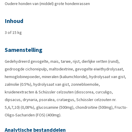
Oudere honden van (middel) grote hondenrassen
Inhoud
3 of 15 kg
Samenstelling
Gedehydreerd gevogelte, mais, tarwe, rijst, dierlijke vetten (rund),
gedroogde cichoreipulp, maltodextrine, gevogelte eiwithydrolysaat,
hemoglobinepoeder, mineralen (kaliumchloride), hydrolysaat van gist,
zalmolie (0.5%), hydrolysaat van gist, zonnebloemolie,
kruidenextracten & Schüssler celzouten (dioscorea, curculigo,
dipsacus, drynaria, psoralea, crataegus, Schüssler celzouten nr.
5,6,7,10) (0,08%), glucosamine (500mg), chondroitine (500mg), Fructo-
Oligo-Sachariden (FOS) (400mg).
Analytische bestanddelen