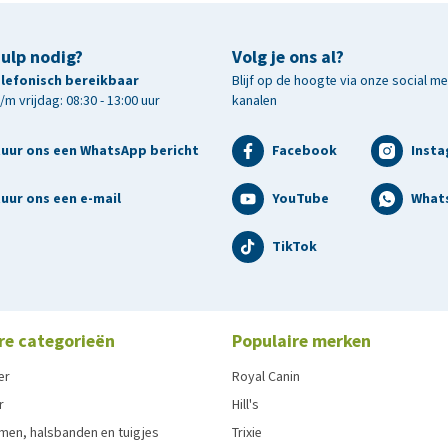
hulp nodig?
Volg je ons al?
telefonisch bereikbaar
Blijf op de hoogte via onze social m
m vrijdag: 08:30 - 13:00 uur
kanalen
tuur ons een WhatsApp bericht
Facebook
Inst
uur ons een e-mail
YouTube
What
TikTok
re categorieën
Populaire merken
er
Royal Canin
r
Hill's
men, halsbanden en tuigjes
Trixie