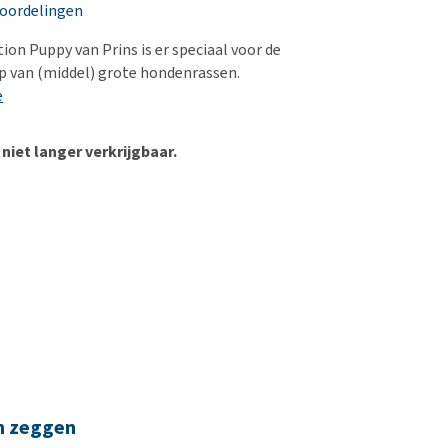
erproblemen
nd te zwaar wordt?
eoordelingen
derdom en dementie
lp! Mijn hond plast in
ion Puppy van Prins is er speciaal voor de
is. Wat nu?
ergewicht en conditie
p van (middel) grote hondenrassen.
kijk alles
e
ieren, pezen en botten
uchtbaarheid
 niet langer verkrijgbaar.
kijk alles
n zeggen