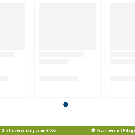
Gratis
verzending vanaf € 69,-
Retourneren?
30 dag