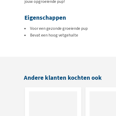
jouw opgroeiende pup!
Eigenschappen
Voor een gezonde groeiende pup
Bevat een hoog vetgehalte
Draagt bij aan een gezonde hartfunctie
Rijk aan kruidenextracten en schüssler celzoute
Ondersteunt de spieren en gewrichten
Geschikt voor
Andere klanten kochten ook
Puppy's en jonge honden van (middel) grote honde
Inhoud
3 of 7,5 kg