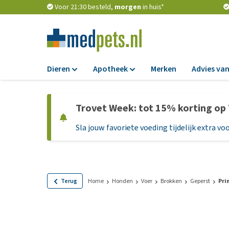
Voor 21:30 besteld,
morgen
in huis*
Dieren
Apotheek
Merken
Advies van
Voer
Apotheek
Trovet Week: tot 15% korting op
Hondenbrokken
Vlooien en teken
Sla jouw favoriete voeding tijdelijk extra voo
Natvoer
Ontworming
Dieetvoer
Medicijnen en
supplementen
Standaardvoer
Probiotica en we
Graanvrij honden
Terug
Home
Honden
Voer
Brokken
Geperst
Pri
Vitamines en min
Puppyvoer en sna
Medische benodi
Glutenvrij honden