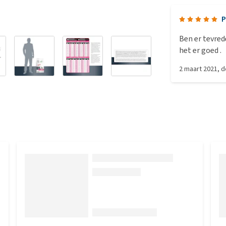
P
Ben er tevred
het er goed .
2 maart 2021
, 