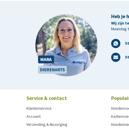
Heb je 
Wij zijn 
Maandag t/
S
St
Service & contact
Populai
Klantenservice
Hondenvo
Account
Kattenvoe
Verzending & Bezorging
Hondenrie