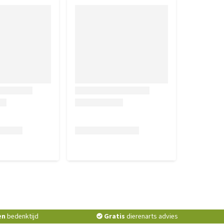
en
bedenktijd
Gratis
dierenarts advies