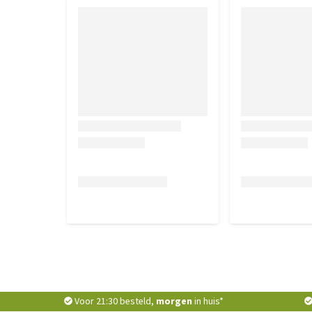
Voor 21:30 besteld,
morgen
in huis*