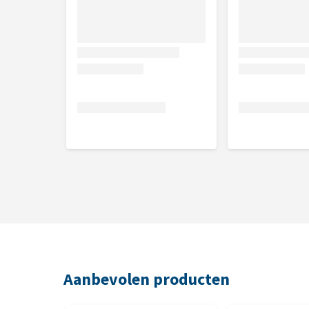
Samenstelling
gedehydreerd gevogelte, mais, tarwe, dierlijke vette
gedroogde cichoreipulp, maltodextrine, hemoglobin
zalmolie (0.5%), hydrolysaat van gist, bloedplasma
(dioscorea, curculigo, dipsacus, drynaria, psoralea, 
(500mg), chondroitine (500mg), Fructo-Oligo-Sacha
Analytische bestanddelen
Vocht 9.0%, Ruw eiwit 25.0%, Ruw vet 17.0%, Ruwe a
Mineralen
Calcium 1.1%, Fosfor 0.8%, Kalium 0.7%, Magnesium
Aanbevolen producten